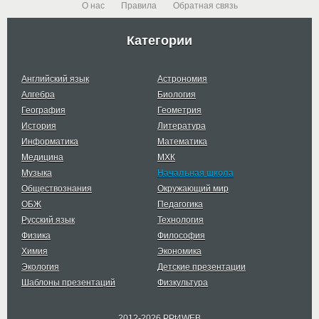
О нас
Правила
Обратная связь
Категории
Английский язык
Астрономия
Алгебра
Биология
География
Геометрия
История
Литература
Информатика
Математика
Медицина
МХК
Музыка
Начальная школа
Обществознания
Окружающий мир
ОБЖ
Педагогика
Русский язык
Технология
Физика
Философия
Химия
Экономика
Экология
Детские презентации
Шаблоны презентаций
Физкультура
2012-2026 PPt4WEB