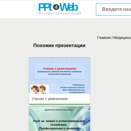
PPt
Web
4
Хостинг презентаций
Главная
/
Медицина
Похожие презентации
Учение с увлечением