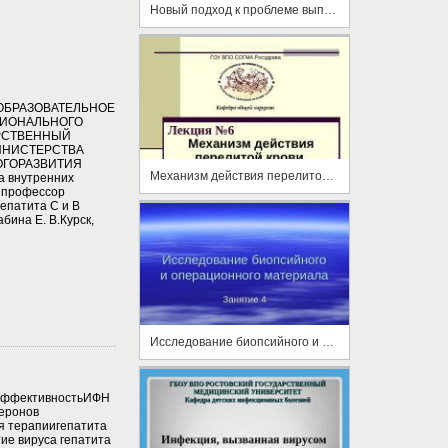
Новый подход к проблеме выпадения волос
ОБРАЗОВАТЕЛЬНОЕ
ИОНАЛЬНОГО
РСТВЕННЫЙ
ИНИСТЕРСТВА
ОГОРАЗВИТИЯ
Механизм действия перелитой крови
внутренних
. профессор
епатита С и В
бина Е. В.Курск,
Исследование биопсийного и операционного материала
 ЭффективностьИФН
еронов
 терапиигепатита
е вируса гепатита