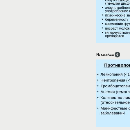
№ слайда
6