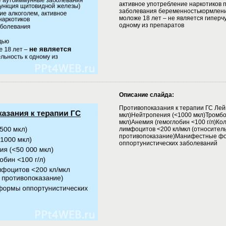
активное употребление наркотиков 
заболевания беременностькормлени
моложе 18 лет – не является гиперч
одному из препаратов
Описание слайда:
Противопоказания к терапии ГС Лей
мкл)Нейтропения (<1000 мкл)Тромбо
мкл)Анемия (гемоглобин <100 г/л)Ко
лимфоцитов <200 кл/мкл (относител
противопоказание)Манифестные ф
оппортунистических заболеваний