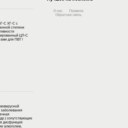
О нас
Правила
Обратная связь
Г-С ХГ-С с
енной степени
тивности
сированный ЦП-С
ами для ПВТ !
ивовирусной
 заболевания
чечная
 др.) сопутствующие
я дисфункция
е алкоголем,