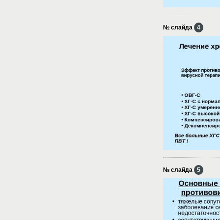
№ слайда
4
№ слайда
5