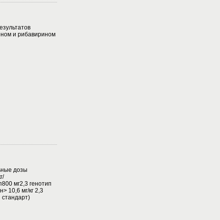
езультатов
ном и рибавирином
ьные дозы
г/
800 мг2,3 генотип
 10,6 мг/кг 2,3
й стандарт)