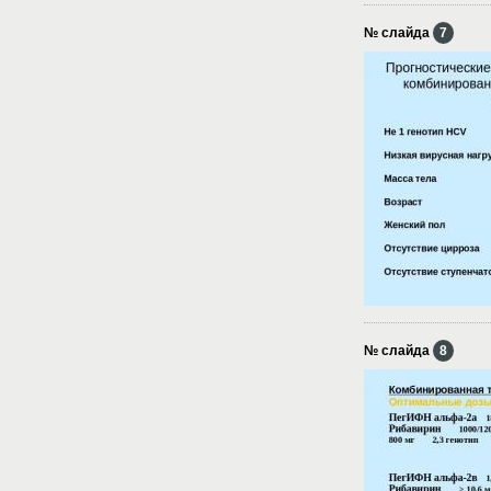
№ слайда
7
№ слайда
8