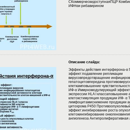
СКоммерческидоступнаяПЦР Комби
ИФНαи рибавирином
Описание слайда:
Эффекты действия интерферона-α 
эффект:подавление репликации
вирусовпредотвращение инфициро
гепатоцитовпередача противовирус
клеткамповышение чувствительност
ИФ-α Иммуномодулирующий эффект
экспрессии HLA I классаповышение 
клетокстимуляция продукции ИФ- α Т
лимфоцитамиснижение продукции а
цитохрома Р450 Противоопухолевы
эффект:ингибирование роста опухо
клетокингибирование онкогеновинг
ангиогенеза Антипролиферативная 