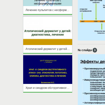
Лечение пульпитов с несформированными корнями
Атопический дерматит у детей: диагностика, лечение
№ слайда
3
Храп и синдром обструктивного апноэ сна: этиология, патогенез, клиника, диагностика и лечение