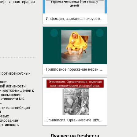
нированнаятерапия
Инфекция, вызванная вирусом герпеса человека 6-го типа, у детей
Гриппозное поражение нервной системы
Противовирусный
вания
ной активности
и клеток-мишеней к
:повышение
активности NK-
-
нтителингибиция
й
левых
Эпилепсия. Органические, включая симптоматические расстройства
ибирование
активность
Лучшее на fresher.ru