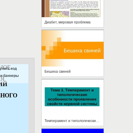
Диабет, мировая проблема
учить код
Бешиха свиней
и баннеры
Темперамент и типологические особенности проявления свойств нервной системы