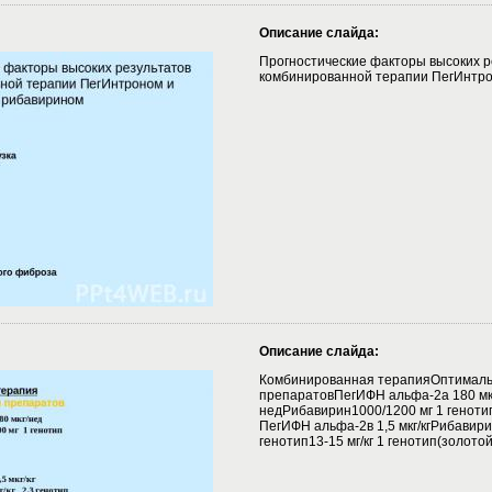
Описание слайда:
Прогностические факторы высоких р
комбинированной терапии ПегИнтро
Описание слайда:
Комбинированная терапияОптимал
препаратовПегИФН альфа-2а 180 мк
недРибавирин1000/1200 мг 1 генотип
ПегИФН альфа-2в 1,5 мкг/кгРибавирин>
генотип13-15 мг/кг 1 генотип(золото