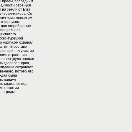
-Гиреем, последним
одимости отречься
 на земли от Буга
генерал-майора. Со
вич командовал им
м корпусом;
 для егерей новые
 специальной
на святого
сско-турецкой
оим корпусом охранял
 Буг. В составе
 он принял участие
 время отражения
 ранен (пуля попала
 выздоровел, врач,
овидение сохраняет
венного, потому что
аждая была
 командуя
но сражался под
л во взятии
 награды.