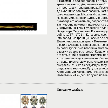
Г.Потемкина вел переговоры с Крым
крымским ханом, убедил его в необх
от престола и признать права России
до Кубани; за это пожалован чином 
следующего года Михаил Илларионо
же сформированным Бугским егерски
руководя его обучением, разработал
тактические приемы и изложил их в
инструкции. В 1787 г. удостоен орде
Владимира 2-й степени. В начале ру
войны 1787 - 1791 гг. Кутузов со св
юго-западные границы России по реке
Екатеринославской армии Потемкина
в осаде Очакова (1788 г.). Здесь, во
вылазки турок, был вторично тяжело
в щеку и вышла в затылок). Когда он
его лечивший, заметил: "Видимо, пр
этого человека для чего-то необыкно
он исцелился от двух ран, из коих к
смертельна". Уже в следующем году,
отдельным корпусом, Кутузов успеш
Аккерманом и Каушанами, участвова
Потемкиным Бендер, получил новые
Описание слайда: