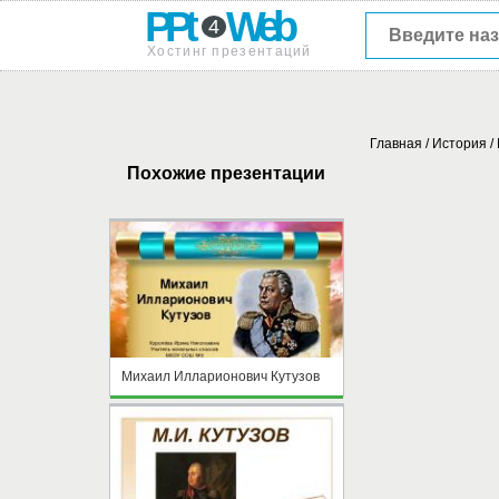
PPt
Web
4
Хостинг презентаций
Главная
/
История
/
Похожие презентации
Михаил Илларионович Кутузов