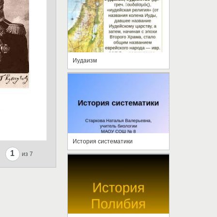
Иудаизм
История систематики
1
из 7