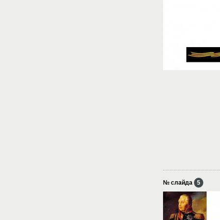
№ слайда
5