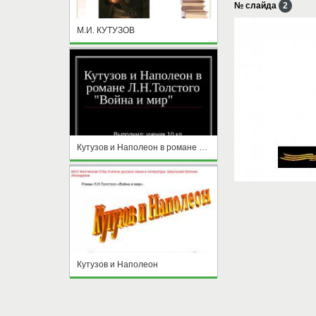
№ слайда
2
М.И. КУТУЗОВ
Кутузов и Наполеон в романе Л.Н.Толстого Война и мир
Кутузов и Наполеон