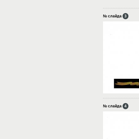
№ слайда
3
№ слайда
4