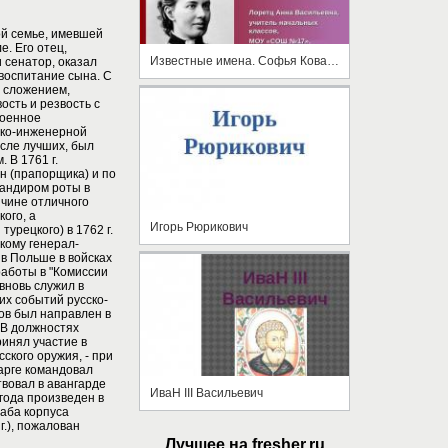
ой семье, имевшей
. Его отец,
Известные имена. Софья Ковалевская
 сенатор, оказал
воспитание сына. С
м сложением,
сть и резвость с
Военное
ско-инженерной
исле лучших, был
 В 1761 г.
н (прапорщика) и по
андиром роты в
ичине отличного
ого, а
Игорь Рюрикович
турецкого) в 1762 г.
кому генерал-
л в Польше в войсках
работы в "Комиссии
 вновь служил в
их событий русско-
зов был направлен в
 В должностях
инял участие в
ского оружия, - при
Ларге командовал
твовал в авангарде
ИваН III Васильевич
 года произведен в
аба корпуса
г.), пожалован
Лучшее на fresher.ru