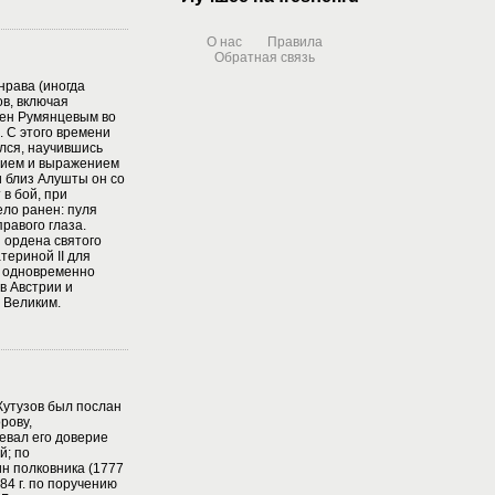
О нас
Правила
Обратная связь
 нрава (иногда
в, включая
лен Румянцевым во
. С этого времени
лся, научившись
нием и выражением
и близ Алушты он со
 в бой, при
ло ранен: пуля
равого глаза.
 ордена святого
териной II для
, одновременно
в Австрии и
I Великим.
 Кутузов был послан
рову,
евал его доверие
й; по
н полковника (1777
1784 г. по поручению