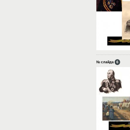
№ слайда
6