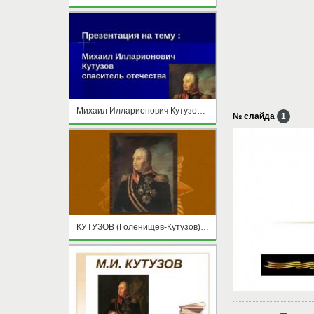
Михаил Илларионович Кутузов спаситель отечества
№ слайда
1
КУТУЗОВ (Голенищев-Кутузов) Михаил Илларионович