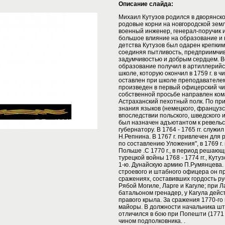
Описание слайда:
Михаил Кутузов родился в дворянск
родовые корни на новгородской земле
военный инженер, генерал-поручик и
большое влияние на образование и 
детства Кутузов был одарен крепки
соединяя пытливость, предприимчиво
задумчивостью и добрым сердцем. 
образование получил в артиллерий
школе, которую окончил в 1759 г. в ч
оставлен при школе преподавателем.
произведен в первый офицерский чи
собственной просьбе направлен ком
Астраханский пехотный полк. По пр
знания языков (немецкого, французск
впоследствии польского, шведского и 
был назначен адъютантом к ревельс
губернатору. В 1764 - 1765 гг. служи
Н.Репнина. В 1767 г. привлечен для 
по составлению Уложения", в 1769 г.
Польше .С 1770 г., в период решающ
турецкой войны 1768 - 1774 гг., Куту
1-ю. Дунайскую армию П.Румянцева.
строевого и штабного офицера он пр
сражениях, составивших гордость рус
Рябой Могиле, Ларге и Кагуле; при 
батальоном гренадер, у Кагула дейс
правого крыла. За сражения 1770-го
майоры. В должности начальника шт
отличился в бою при Попешти (1771 
чином подполковника. .