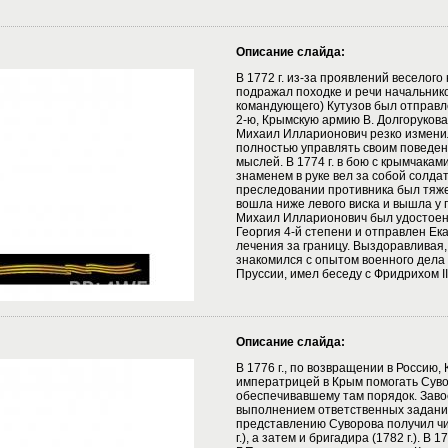
Описание слайда:
В 1772 г. из-за проявлений веселого
подражал походке и речи начальнико
командующего) Кутузов был отправ
2-ю, Крымскую армию В. Долгорукова
Михаил Илларионович резко измени
полностью управлять своим поведе
мыслей. В 1774 г. в бою с крымчакам
знаменем в руке вел за собой солдат
преследовании противника был тяже
вошла ниже левого виска и вышла у п
Михаил Илларионович был удостоен
Георгия 4-й степени и отправлен Ека
лечения за границу. Выздоравливая
знакомился с опытом военного дела 
Пруссии, имел беседу с Фридрихом I
Описание слайда:
В 1776 г., по возвращении в Россию,
императрицей в Крым помогать Суво
обеспечивавшему там порядок. Заво
выполнением ответственных задани
представлению Суворова получил чи
г.), а затем и бригадира (1782 г.). В 