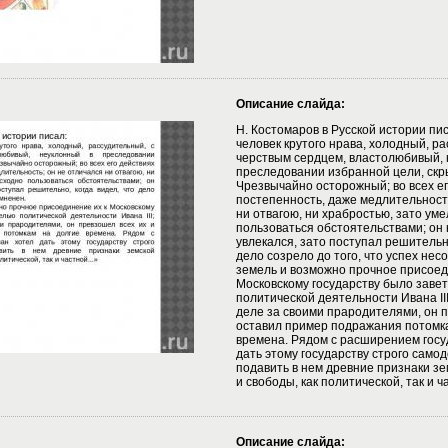
Описание слайда:
Н. Костомаров в Русской истории пи
человек крутого нрава, холодный, ра
черствым сердцем, властолюбивый, 
преследовании избранной цели, скр
Чрезвычайно осторожный; во всех ег
постепенность, даже медлительность
ни отвагою, ни храбростью, зато ум
пользоваться обстоятельствами; он 
увлекался, зато поступал решительно
дело созрело до того, что успех не
земель и возможно прочное присоед
Московскому государству было заве
политической деятельности Ивана III
деле за своими прародителями, он п
оставил пример подражания потомка
времена. Рядом с расширением госу
дать этому государству строго само
подавить в нем древние признаки з
и свободы, как политической, так и ча
Описание слайда: