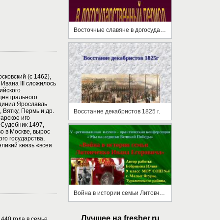
Восточные славяне в догосударственный период
осковский (с 1462),
 Ивана III сложилось
ийского
 центрального
динил Ярославль
, Вятку, Пермь и др.
Восстание декабристов 1825 г.
арское иго
 Судебник 1497,
о в Москве, вырос
го государства,
ликий князь «всея
Война в истории семьи Литовченко Ивана Егоровича
Лучшее на fresher.ru
1440 года в семье