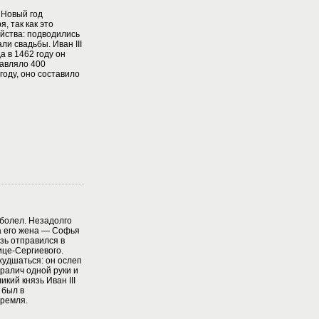
 Новый год
я, так как это
йства: подводились
ли свадьбы. Иван III
а в 1462 году он
тавляло 400
 году, оно составило
аболел. Незадолго
ла его жена — Софья
зь отправился в
ице-Сергиевого.
худшаться: он ослеп
аралич одной руки и
икий князь Иван III
 был в
Кремля.