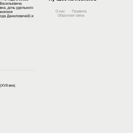
 Васильевича.
на, дочь удельного
О нас
Правила
 княгиня
Обратная связь
рода Даниловичей) и
XVII век).