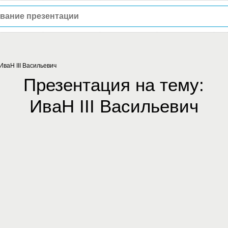
ИваН III Васильевич
Презентация на тему:
ИваН III Васильевич