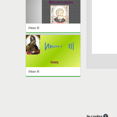
Иван III
Иван III
№ слайда
1