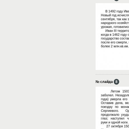
№ слайда
8