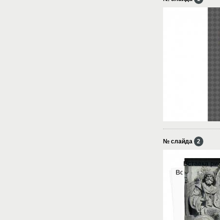
№ слайда
2