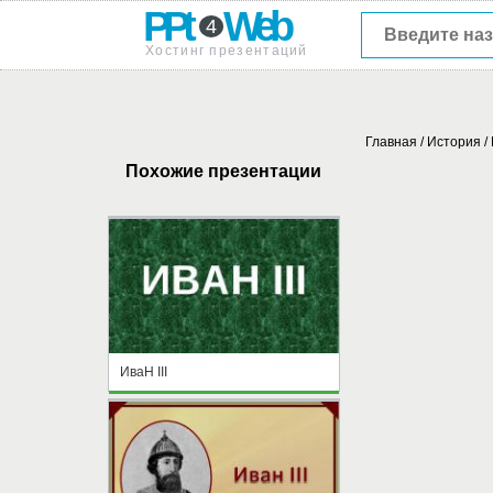
PPt
Web
4
Хостинг презентаций
Главная
/
История
/
Похожие презентации
ИваН III