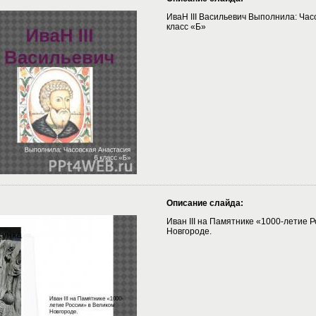
ИваН III Васильевич Выполнила: Час
класс «Б»
Описание слайда:
Иван III на Памятнике «1000-летие 
Новгороде.