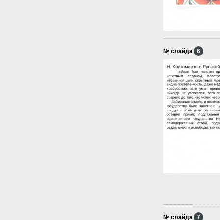
№ слайда
6
№ слайда
7