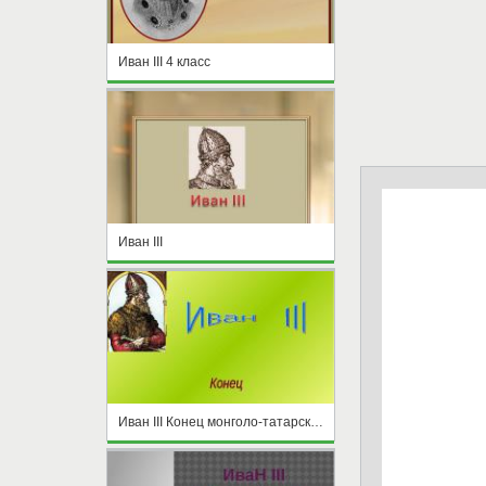
Иван III 4 класс
Иван III
Иван III Конец монголо-татарского ига