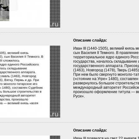
Описание слайда:
Иван III (1440-1505), великий князь м
сын Василия II Темного. В правление
территориальное ядро единого Росс
государства, началось складывание
государственного аппарата. Присое
(1463), Новгород (1478), Тверь (1485)
При нем было свергнуто монголо-тат
(«стояние на Угре» 1480), составлен
развернулось большое строительств
международный авторитет Российско
произошло оформление титула — ве
Руси».
Описание слайда:
Иван III появился на свет 22 января 