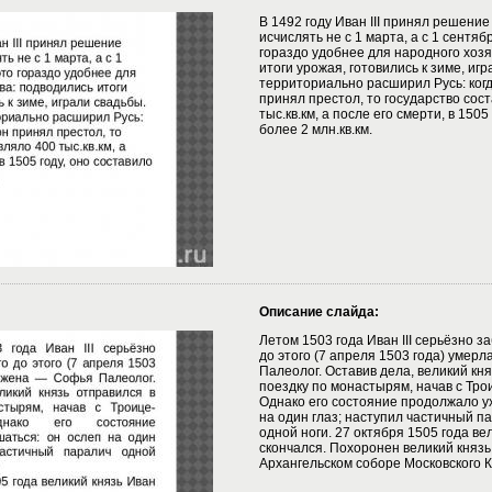
В 1492 году Иван III принял решение
исчислять не с 1 марта, а с 1 сентябр
гораздо удобнее для народного хозя
итоги урожая, готовились к зиме, игра
территориально расширил Русь: когд
принял престол, то государство сос
тыс.кв.км, а после его смерти, в 1505
более 2 млн.кв.км.
Описание слайда:
Летом 1503 года Иван III серьёзно з
до этого (7 апреля 1503 года) умер
Палеолог. Оставив дела, великий кня
поездку по монастырям, начав с Тро
Однако его состояние продолжало у
на один глаз; наступил частичный п
одной ноги. 27 октября 1505 года вел
скончался. Похоронен великий князь
Архангельском соборе Московского 