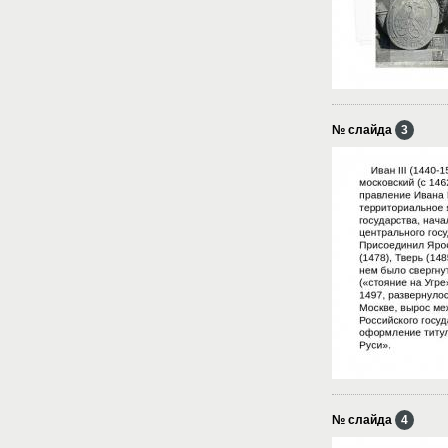
№ слайда
3
№ слайда
4