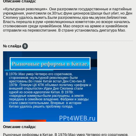
Описание слайда:
«Культурная революция». Они разгромили государственные и партийные
учреждения, уничтожили ок.30тыс.функ ционеров.Шаоци был убит, но Ден
Сяопину удалось выжить.Были разгромлены,хра-мы,музеи,библиотеки.
Власть перешла в руки «революционных комитетов»,но вскоре начались
столкновения среди хунвейбинов. Мао оперся на армию и хунвейбинов
отправили на перевоспитание. В стране установилась диктатура Мао.
№ слайда
9
Описание слайда:
Рыночные реформы в Китае. В 1976г.Мао умер.Четверо его соратников,