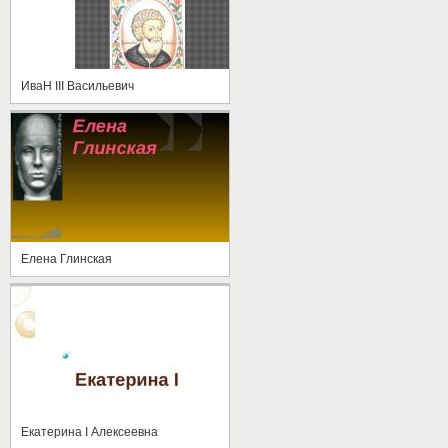
ИваН III Васильевич
Елена Глинская
Екатерина I Алексеевна