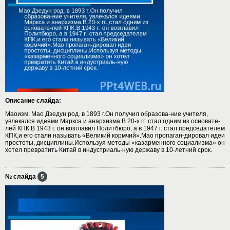
Описание слайда:
Маоизм. Мао Дзедун род. в 1893 г.Он получил образова-ние учителя,
увлекался идеями Маркса и анархизма.В 20-х гг. стал одним из основате-
лей КПК.В 1943 г. он возглавил Политбюро, а в 1947 г. стал председателем
КПК,и его стали называть «Великий кормчий».Мао пропаган-дировал идеи
простоты, дисциплины.Используя методы «казарменного социализма» он
хотел превратить Китай в индустриаль-ную державу в 10-летний срок.
№ слайда
5