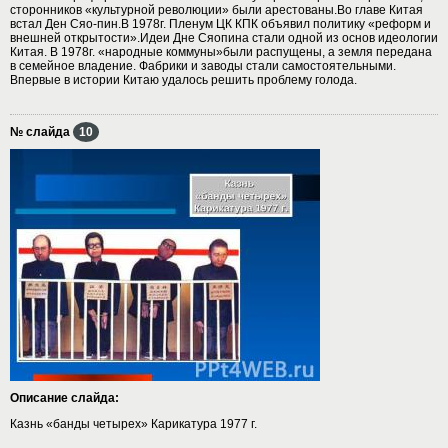
сторонников «культурной революции» были арестованы.Во главе Китая
встал Ден Сяо-пин.В 1978г. Пленум ЦК КПК объявил политику «реформ и
внешней открытости».Идеи Дне Сяопина стали одной из основ идеологии
Китая. В 1978г. «народные коммуны»были распущены, а земля передана
в семейное владение. Фабрики и заводы стали самостоятельными.
Впервые в истории Китаю удалось решить проблему голода.
№ слайда
10
Описание слайда:
Казнь «банды четырех» Карикатура 1977 г.