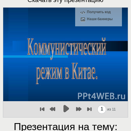
Получить код
Наши баннеры
1
из 11
Презентация на тему: