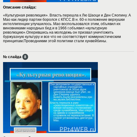
Описание слайда:
«Культурная революция». Власть перешла к Лю Шаоци и Ден Сяопину. А
Мао как лидер партии боролся с КПСС.В н. 60-х положение верхушки
интеллигенции улучшилось. Мао воспользовался этим, объявил их
виновниками народных бед и в 1966 г.объявил «культурную
революцию».Оперившись на молодежь он призвал уничтожить
буржуазную культуру и все что не соответствует коммунистическим
принципам.Проводникми этой политики стали хунвейбины.
№ слайда
8