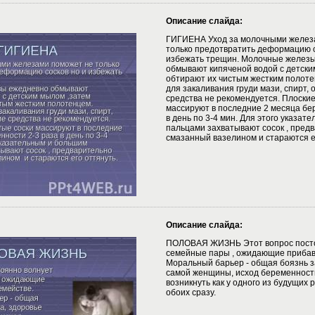
Описание слайда:
ГИГИЕНА Уход за молочными желез
только предотвратить деформацию с
избежать трещин. Молочные желез
обмывают кипяченой водой с детски
обтирают их чистым жестким полот
для закаливания груди мази, спирт, 
средства не рекомендуется. Плоские
массируют в последние 2 месяца бе
в день по 3-4 мин. Для этого указат
пальцами захватывают сосок , пред
смазанный вазелином и стараются е
Описание слайда:
ПОЛОВАЯ ЖИЗНЬ Этот вопрос посто
семейные пары , ожидающие прибав
Моральный барьер - общая боязнь з
самой женщины, исход беременност
возникнуть как у одного из будущих р
обоих сразу.