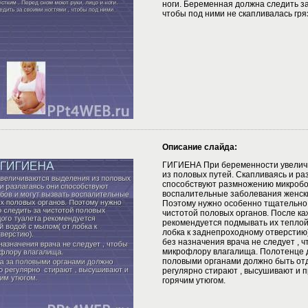
ноги. Беременная должна следить за
чтобы под ними не скапливалась гря
Описание слайда:
ГИГИЕНА При беременности увелич
из половых путей. Скапливаясь и ра
способствуют размножению микробов
воспалительные заболевания женски
Поэтому нужно особенно тщательно 
чистотой половых органов. После ка
рекомендуется подмывать их теплой
лобка к заднепроходному отверстию
без назначения врача не следует , 
микрофлору влагалища. Полотенце д
половыми органами должно быть от
регулярно стирают , высушивают и 
горячим утюгом.