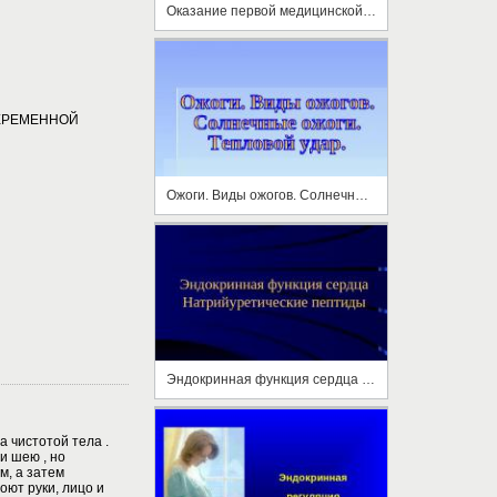
Оказание первой медицинской помощи при тепловом и солнечном ударе, отморожении и ожоге
ЕРЕМЕННОЙ
Ожоги. Виды ожогов. Солнечные ожоги. Тепловой удар
Эндокринная функция сердца Натрийуретические пептиды
 чистотой тела .
и шею , но
, а затем
оют руки, лицо и