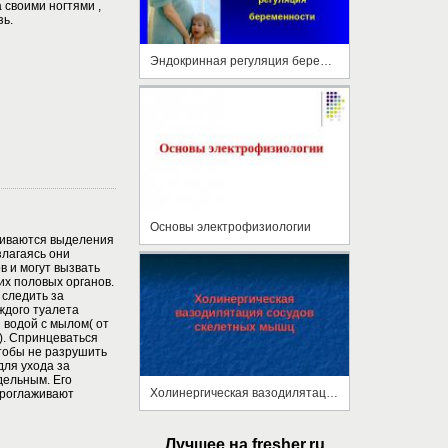
 своими ногтями ,
зь.
Эндокринная регуляция беременности
Основы электрофизиологии
иваются выделения
злагаясь они
 и могут вызвать
х половых органов.
следить за
ждого туалета
 водой с мылом( от
). Спринцеваться
чтобы не разрушить
ля ухода за
дельным. Его
Холинергическая вазодилятация сосудов скелетных мышц
проглаживают
Лучшее на fresher.ru