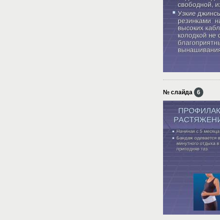
№ слайда
6