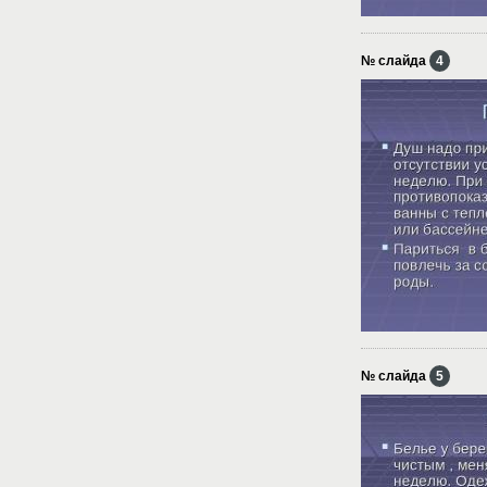
№ слайда
4
№ слайда
5