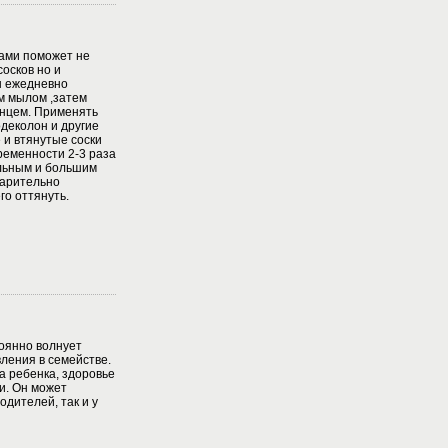
ами поможет не
осков но и
ы ежедневно
м мылом ,затем
енцем. Применять
одеколон и другие
 и втянутые соски
ременности 2-3 раза
ельным и большим
варительно
го оттянуть.
янно волнует
ления в семействе.
а ребенка, здоровье
и. Он может
одителей, так и у