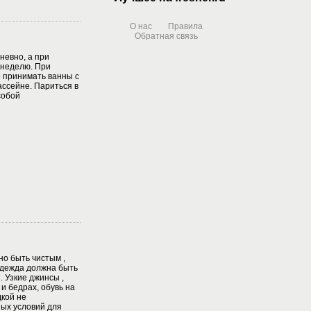
О нас
Правила
Обратная связь
евно, а при
 неделю. При
 принимать ванны с
ассейне. Париться в
собой
о быть чистым ,
Одежда должна быть
. Узкие джинсы ,
и бедрах, обувь на
дкой не
ых условий для