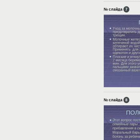
№ слайда
7
№ слайда
8