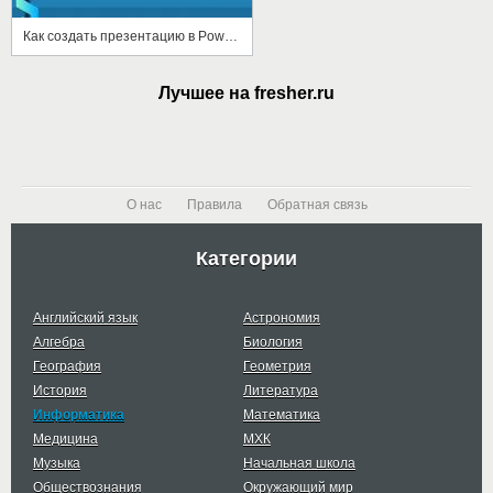
Как создать презентацию в Power Point
Лучшее на fresher.ru
О нас
Правила
Обратная связь
Категории
Английский язык
Астрономия
Алгебра
Биология
География
Геометрия
История
Литература
Информатика
Математика
Медицина
МХК
Музыка
Начальная школа
Обществознания
Окружающий мир