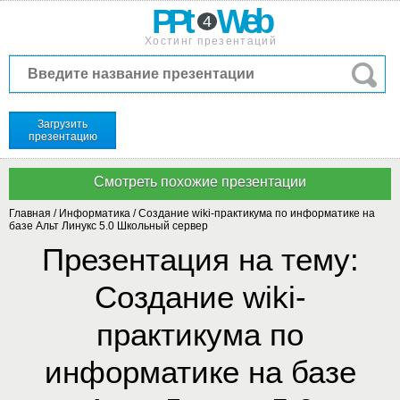
PPt
Web
4
Хостинг презентаций
Загрузить
презентацию
Главная
/
Информатика
/
Создание wiki-практикума по информатике на
базе Альт Линукс 5.0 Школьный сервер
Презентация на тему:
Создание wiki-
практикума по
информатике на базе