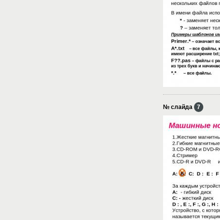
№ слайда
7