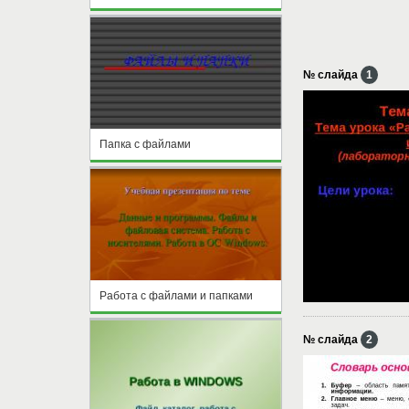
№ слайда
1
Папка с файлами
Работа с файлами и папками
№ слайда
2