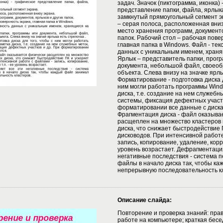
задач. Значок (пиктограмма, иконка)
представление папки, файла, ярлыка,
замкнутый прямоугольный сегмент э
– серая полоса, расположенная вниз
место хранения программ, документо
папок. Рабочий стол – рабочая пове
главная папка в Windows. Файл - тек
данных с уникальным именем, храня
Ярлык – представитель папки, прог
документа, небольшой файл, своео
объекта. Слева внизу на значке ярлы
Форматирование - подготовка диска д
ним могли работать программы Wind
диска, т.е. создание на нем служебн
системы, фиксация дефектных участк
форматировании все данные с диска
Фрагментация диска - файл оказыва
расщеплен на множество кластеров 
диска, что снижает быстродействие 
дисководов. При интенсивной работе
запись, копирование, удаление, корре
уровень возрастает. Дефрагментация
негативные последствия - система 
файлы в начало диска так, чтобы к
непрерывную последовательность к
Описание слайда:
Повторение и проверка знаний: пра
работе на компьютере; краткая бесе