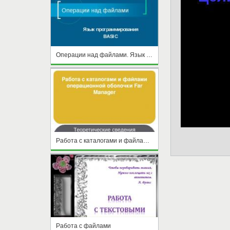
Операции над файлами. Язык программирования BASIC
Работа с каталогами и файлами операционной оболочки Far Manager
Работа с файлами