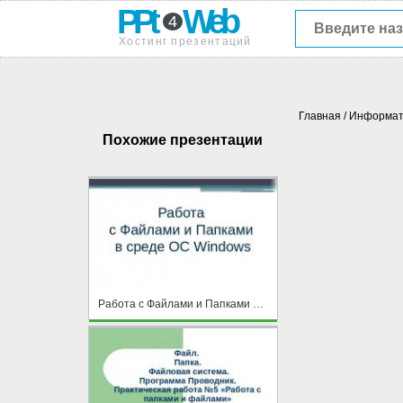
PPt
Web
4
Хостинг презентаций
Главная
/
Информат
Похожие презентации
Работа с Файлами и Папками в среде ОС Windows