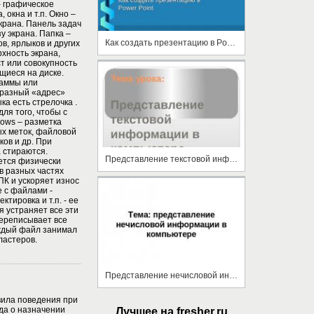
 - графическое
 окна и т.п. Окно –
крана. Панель задач
у экрана. Папка –
Как создать презентацию в Power Point
в, ярлыков и других
рхность экрана,
ст или совокупность
щиеся на диске.
раммы или
бразный «адрес»
ка есть стрелочка .
ля того, чтобы с
ows – разметка
ых меток, файловой
ов и др. При
 стираются.
Представление текстовой информации в компьютере
ется физически
в разных частях
ПК и ускоряет износ
 с файлами -
ктировка и т.п. - ее
 устраняет все эти
переписывает все
аждый файл занимал
ластеров.
Представление нечисловой информации
вила поведения при
да о назначении
Лучшее на fresher.ru