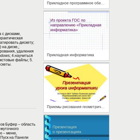
Прикладное программное обеспечение
 с дисками,
практическая
атировать дискету;
 на диске,;
рования, удаления
Прикладная информатика
dows; 4.научиться
екстовые файлы; 5.
скеты.
Приемы рисования геометрических фигур
ов Буфер – область
ежуточного
ю – меню,
 Пуск на Панели