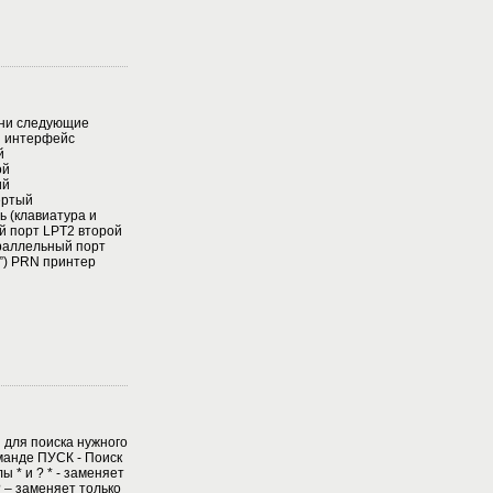
ени следующие
й интерфейс
й
ой
ий
ёртый
 (клавиатура и
й порт LPT2 второй
раллельный порт
”) PRN принтер
 для поиска нужного
манде ПУСК - Поиск
 * и ? * - заменяет
 – заменяет только