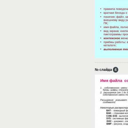
№ слайда
4