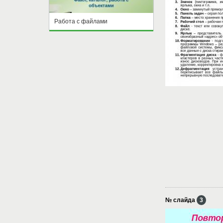
Работа с файлами
№ слайда
3