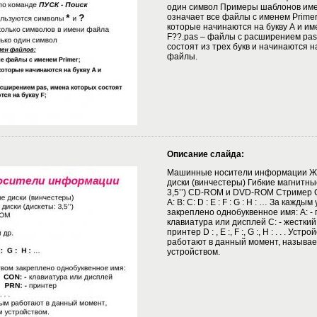
один символ Примеры шаблонов имен
означает все файлы с именем Primer; 
которые начинаются на букву А и им
F??.pas – файлы с расширением pas
состоят из трех букв и начинаются на 
файлы.
Описание слайда:
Машинные носители информации Же
диски (винчестеры) Гибкие магнитны
3,5’’) СD-ROM и DVD-ROM Стример C
А: В: С: D : E : F : G : H : … За кажды
закреплено однобуквенное имя: А: - 
клавиатура или дисплей С: - жесткий
принтер D : , E :, F :, G :, H : . . . Уст
работают в данный момент, называе
устройством.