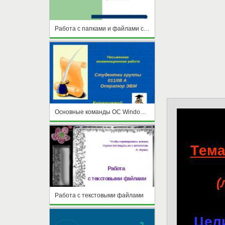
Работа с папками и файлами с помощью меню и панели инструментов проводника
Основные команды ОС Windows для работы с папками, файлами и ярлыками. Технология работы с папками в ОС Windows
Работа с текстовыми файлами