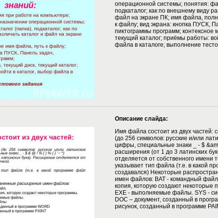
операционной системы; понятия: фай
подкаталог; как по внешнему виду ра
файл на экране ПК; имя файла, полн
к файлу; вид экрана: кнопка ПУСК, П
пиктограммы программ; контексное м
текущий каталог; приёмы работы: вой
файла в каталоге; выполнение тесто
Описание слайда:
Имя файла состоит из двух частей: 
(до 256 символов: русские и/или лат
цифры, специальные знаки _ - $ &amp; 
расширения (от 1 до 3 латинских бу
отделяется от собственного имени 
указывает тип файла (т.е. в какой п
создавался) Некоторые распростр
имен файлов: BAT - командный файл.
копия, которую создают некоторые 
EXE - выполняемые файлы. SYS - с
DOC – документ, созданный в прог
рисунок, созданный в программе PA