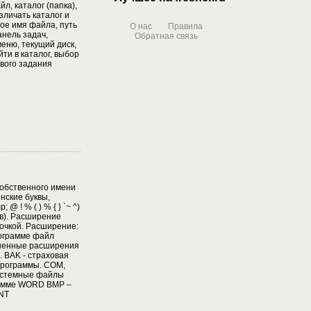
л, каталог (папка),
зличать каталог и
ое имя файла, путь
О нас
Правила
анель задач,
Обратная связь
еню, текущий диск,
ти в каталог, выбор
вого задания
собственного имени
инские буквы,
@ ! % ( ) % { } `~ ^)
кв). Расширение
точкой. Расширение:
рограмме файл
аненные расширения
 BAK - страховая
программы. COM,
истемные файлы
рамме WORD BMP –
INT