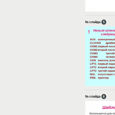
№ слайда
5
№ слайда
6