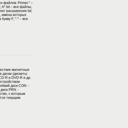
 файлов: Primer.* –
A*.txt – все файлы,
еют расширение txt;
, имена которых
букву F; *.* – все
сткие магнитные
е диски (дискеты:
D-R и DVD-R и др.
м устройством
гибкий диск CON: -
 диск PRN: -
ройство, с которым
тся текущим