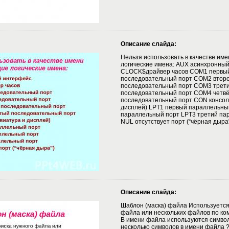
Описание слайда:
Нельзя использовать в качестве им
логические имена: AUX асинхронны
CLOCK$драйвер часов COM1 первы
последовательный порт COM2 втор
последовательный порт COM3 трет
последовательный порт COM4 четв
последовательный порт CON консоль
дисплей) LPT1 первый параллельны
параллельный порт LPT3 третий па
NUL отсутствует порт (“чёрная дыра
Описание слайда:
Шаблон (маска) файла Используется
файла или нескольких файлов по ко
В имени файла используются символы
несколько символов в имени файла ?