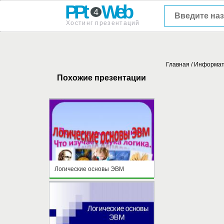
PPt
Web
4
Хостинг презентаций
Главная
/
Информат
Похожие презентации
Логические основы ЭВМ