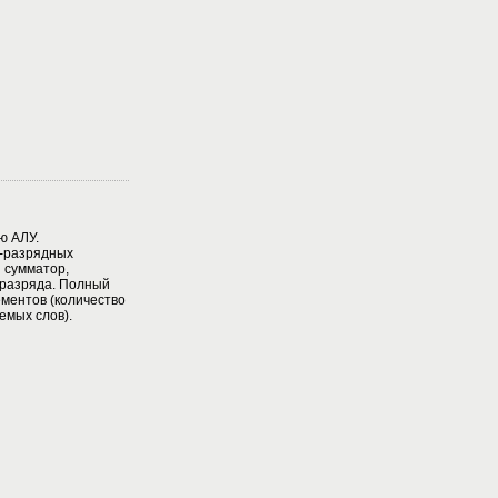
ю АЛУ.
-разрядных
 сумматор,
разряда. Полный
ементов (количество
емых слов).