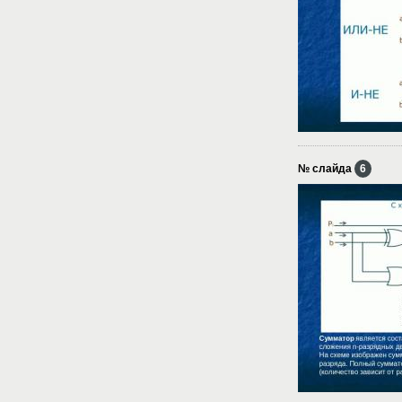
№ слайда
6