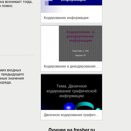
на возникает тогда,
я ложно.
Кодирование информации
Кодирование и декодирование информации
аких входных
из предыдущего
 иные значения
азряда.
Двоичное кодирование графической информации
Лучшее на fresher.ru