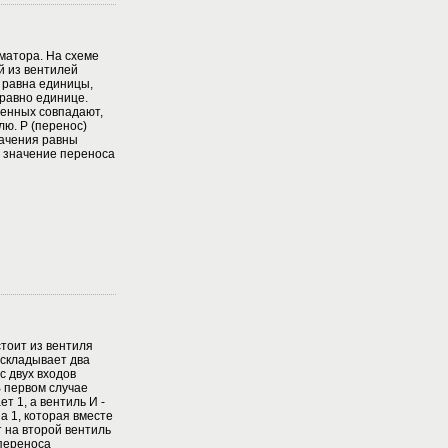
матора. На схеме
й из вентилей
равна единицы,
 равно единице.
енных совпадают,
лю. P (перенос)
начения равны
х значение переноса
тоит из вентиля
 складывает два
с двух входов
В первом случае
т 1, а вентиль И -
а 1, которая вместе
т на второй вентиль
 переноса