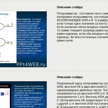
Описание слайда:
Полусумматор - составная часть сум
изображен полусумматор, состоящи
ИСКЛЮЧАЮЩЕЕ ИЛИ и И. S (сумма) 
если только одно значение (a или b)
Если значения обоих входных перем
то сумма текущего разряда равна ну
равен единице, если оба входных з
единицы. Во всех остальных случая
равно нулю.
Описание слайда:
Показанный здесь полусумматор сос
ИЛИ, вентиля НЕ и двух вентилей И,
одноразрядных двоичных числа. Ток 
направляется на вентили ИЛИ и И. 
направляются 1 и 0. Вентиль ИЛИ дае
0. Затем вентиль НЕ инвертирует 0 н
с другой 1 от вентиля ИЛИ поступае
И. В результате получается 1, а бит