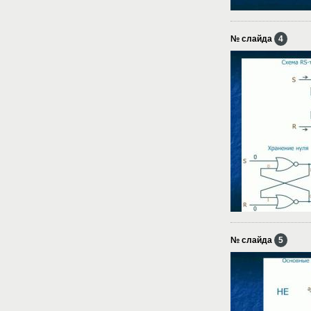
№ слайда
4
№ слайда
5