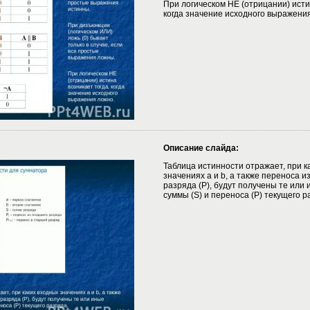
При логическом НЕ (отрицании) исти
когда значение исходного выражени
Описание слайда:
Таблица истинности отражает, при к
значениях a и b, а также переноса 
разряда (P), будут получены те или
суммы (S) и переноса (P) текущего р