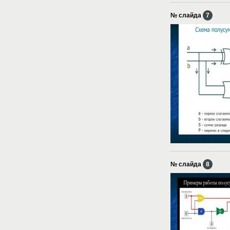
№ слайда
7
№ слайда
8