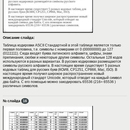
Описание слайда:
Таблица кодировки ASCII Стандартной в этой таблице является только
первая половина, т.е. символы с номерами от 0 (00000000) до 127
(0111111). Сюда входят буква латинского алфавита, цифры, знаки
препинания, скобки и некоторые другие символы. Остальные 128 кодов
используются в разных вариантах. В русских кодировках размещаются
символы русского алфавита. В настоящее время существует 5 разных
кодовых таблиц для русских букв (КОИ8, СР1251, СР866, Mac, ISO). В
настоящее время получил широкое распространение новый
международный стандарт Unicode, который отводит на каждый символ
два байта. С его помощью можно закодировать 65536 (216= 65536 )
различных символов.
№ слайда
16