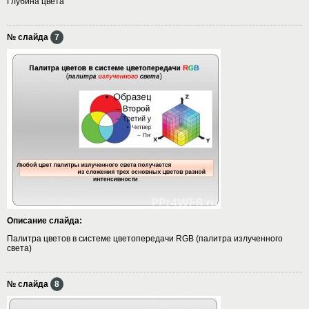
Глубина цвета
№ слайда
7
Описание слайда:
Палитра цветов в системе цветопередачи RGB (палитра излученного
света)
№ слайда
8