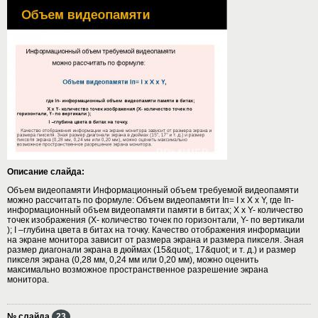
Описание слайда:
Объем видеопамяти Информационный объем требуемой видеопамяти
можно рассчитать по формуле: Объем видеопамяти Iп= I x X x Y, где Iп-
информационный объем видеопамяти памяти в битах; X x Y- количество
точек изображения (X- количество точек по горизонтали, Y- по вертикали
); I –глубина цвета в битах на точку. Качество отображения информации
на экране монитора зависит от размера экрана и размера пикселя. Зная
размер диагонали экрана в дюймах (15&quot;, 17&quot; и т. д.) и размер
пикселя экрана (0,28 мм, 0,24 мм или 0,20 мм), можно оценить
максимально возможное пространственное разрешение экрана
монитора.
№ слайда
23