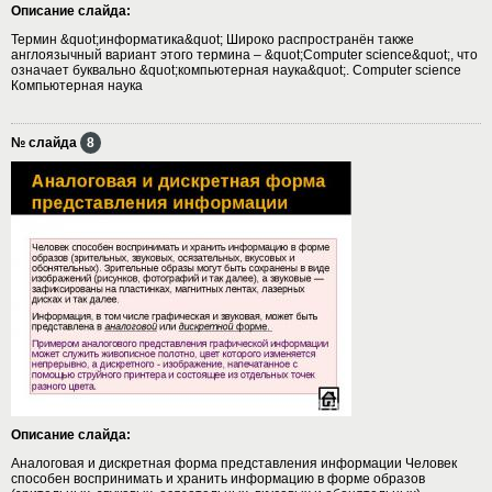
Описание слайда:
Термин &quot;информатика&quot; Широко распространён также
англоязычный вариант этого термина – &quot;Сomputer science&quot;, что
означает буквально &quot;компьютерная наука&quot;. Сomputer science
Компьютерная наука
№ слайда
8
Описание слайда:
Аналоговая и дискретная форма представления информации Человек
способен воспринимать и хранить информацию в форме образов