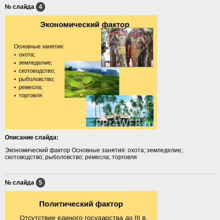
№ слайда
4
Описание слайда:
Экономический фактор Основные занятия: охота; земледелие;
скотоводство; рыболовство; ремесла; торговля
№ слайда
5