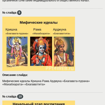
органичное сочетание индивидуального и общественного начал.
№ слайда
9
Описание слайда:
Мифические идеалы Кришна Рама Арджуна «Бхагавата-пурана»
«Махабхарата» «Бхагаватгита»
№ слайда
10