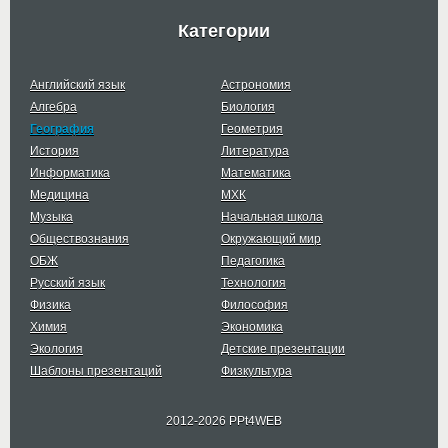
Категории
Английский язык
Астрономия
Алгебра
Биология
География
Геометрия
История
Литература
Информатика
Математика
Медицина
МХК
Музыка
Начальная школа
Обществознания
Окружающий мир
ОБЖ
Педагогика
Русский язык
Технология
Физика
Философия
Химия
Экономика
Экология
Детские презентации
Шаблоны презентаций
Физкультура
2012-2026 PPt4WEB