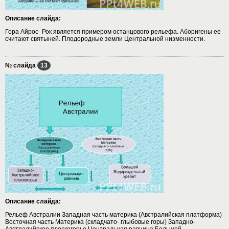
Описание слайда:
Гора Айрос- Рок является примером останцового рельефа. Аборигены ее
считают святыней. Плодородные земли Центральной низменности.
№ слайда
13
Описание слайда:
Рельеф Австралии Западная часть материка (Австралийская платформа)
Восточная часть Материка (складчато- глыбовые горы) Западно-
Австралийское плоскогорье Центральная равнина Большой