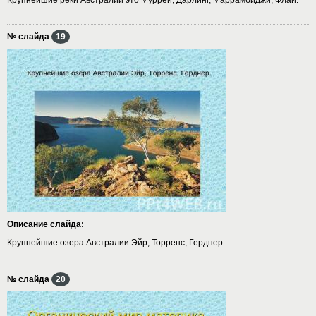
№ слайда
19
Описание слайда:
Крупнейшие озера Австралии Эйр, Торренс, Герднер.
№ слайда
20