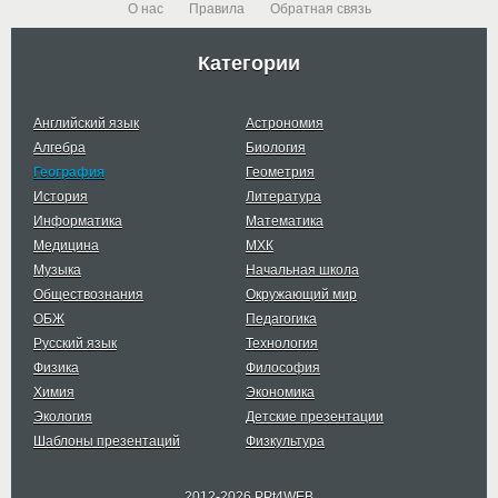
О нас
Правила
Обратная связь
Категории
Английский язык
Астрономия
Алгебра
Биология
География
Геометрия
История
Литература
Информатика
Математика
Медицина
МХК
Музыка
Начальная школа
Обществознания
Окружающий мир
ОБЖ
Педагогика
Русский язык
Технология
Физика
Философия
Химия
Экономика
Экология
Детские презентации
Шаблоны презентаций
Физкультура
2012-2026 PPt4WEB