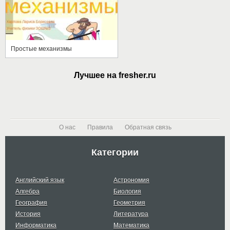
Простые механизмы
Лучшее на fresher.ru
О нас
Правила
Обратная связь
Категории
Английский язык
Астрономия
Алгебра
Биология
География
Геометрия
История
Литература
Информатика
Математика