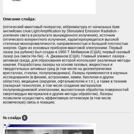
Описание слайда:
(оптический квантовый генератор; аббревиатура от начальных букв
английских слов Light Amplification by Stimulated Emission Radiation -
усиление света в результате вынужденного излучения), источник
оптического когерентного излучения, характеризующегося высокой
степенью монохроматичности, направленностью и большой плотностью
энергии. Один из основных приборов квантовой электроники. Первый
лазер (на рубине) был создан в 1960 Т. Мейманом (США); первый газовый
лазер (на смеси Не-Ne) - А. Джаваном (США). Главный элемент лазера -
активная среда, для образования которой используют различные методы
накачки. Разработаны лазеры на основе газовых, жидкостных и
твердотельных активных сред (в том числе на диэлектрических
кристаллах, стеклах, полупроводниках). Лазеры применяются в научных
исследованиях (в физике, астрономии, химии, биологии и других
областях), медицине (хирургии, офтальмологии и т.п.), а также в технике
(лазерная технология, в том числе создание материалов
полупроводниковой электроники, высокоточная обработка поверхностей
сверхтвердых материалов и другие методы обработки). Лазеры
позволили осуществить эффективную оптическую (в том числе
космическую) связь и локацию.
№ слайда
6