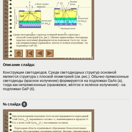
Описание слайда:
Конструкции светодиодов. Среди светодиодных структур основной
является структура с плоской геометрией (см. рис.). Обычно прямозонные
светодиоды (красное излучение) формируются на подложках GaAs (а),
тогда как непрямозонные (оранжевое, жёлтое и зелёное излучения) - на
подложках GaP (б).
№ слайда
8