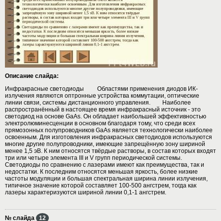
Описание слайда:
Инфракрасные светодиоды Областями применения диодов ИК-
излучения являются оптронные устройства коммутации, оптические
линии связи, системы дистанционного управления. Наиболее
распространённый в настоящее время инфракрасный источник - это
светодиод на основе GaAs. Он обладает наибольшей эффективностью
электролюминесценции в основном благодаря тому, что среди всех
прямозонных полупроводников GaAs является технологически наиболее
освоенным. Для изготовления инфракрасных светодиодов используются
многие другие полупроводники, имеющие запрещённую зону шириной
менее 1,5 эВ. К ним относятся твёрдые растворы, в состав которых входят
три или четыре элемента III и V групп периодической системы.
Светодиоды по сравнению с лазерами имеют как преимущества, так и
недостатки. К последним относятся меньшая яркость, более низкие
частоты модуляции и большая спектральная ширина линии излучения,
типичное значение которой составляет 100-500 ангстрем, тогда как
лазеры характеризуются шириной линии 0,1-1 ангстрем.
№ слайда
12