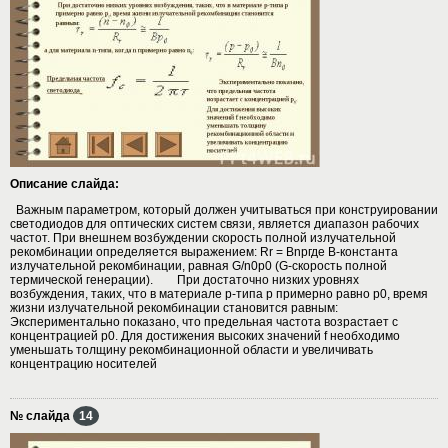
Описание слайда:
Важным параметром, который должен учитываться при конструировании
светодиодов для оптических систем связи, является диапазон рабочих
частот. При внешнем возбуждении скорость полной излучательной
рекомбинации определяется выражением: Rr = Bnpгде В-константа
излучательной рекомбинации, равная G/n0p0 (G-скорость полной
термической генерации). При достаточно низких уровнях
возбуждения, таких, что в материале р-типа р примерно равно р0, время
жизни излучательной рекомбинации становится равным:
Экспериментально показано, что предельная частота возрастает с
концентрацией р0. Для достижения высоких значений f необходимо
уменьшать толщину рекомбинационной области и увеличивать
концентрацию носителей
№ слайда
14