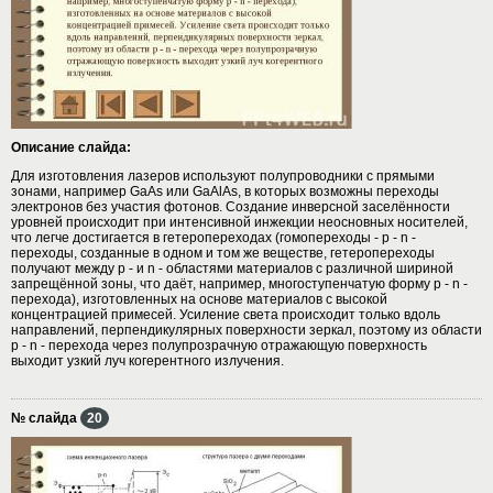
Описание слайда:
Для изготовления лазеров используют полупроводники с прямыми
зонами, например GaAs или GaAlAs, в которых возможны переходы
электронов без участия фотонов. Создание инверсной заселённости
уровней происходит при интенсивной инжекции неосновных носителей,
что легче достигается в гетеропереходах (гомопереходы - p - n -
переходы, созданные в одном и том же веществе, гетеропереходы
получают между p - и n - областями материалов с различной шириной
запрещённой зоны, что даёт, например, многоступенчатую форму p - n -
перехода), изготовленных на основе материалов с высокой
концентрацией примесей. Усиление света происходит только вдоль
направлений, перпендикулярных поверхности зеркал, поэтому из области
p - n - перехода через полупрозрачную отражающую поверхность
выходит узкий луч когерентного излучения.
№ слайда
20