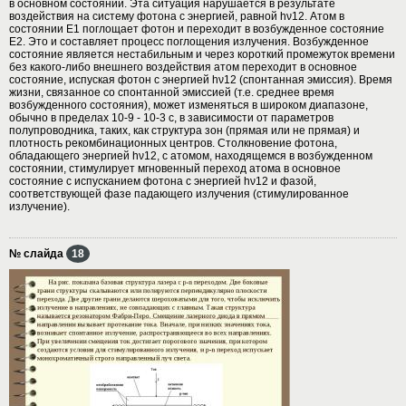
в основном состоянии. Эта ситуация нарушается в результате
воздействия на систему фотона с энергией, равной hν12. Атом в
состоянии E1 поглощает фотон и переходит в возбужденное состояние
Е2. Это и составляет процесс поглощения излучения. Возбужденное
состояние является нестабильным и через короткий промежуток времени
без какого-либо внешнего воздействия атом переходит в основное
состояние, испуская фотон с энергией hν12 (спонтанная эмиссия). Время
жизни, связанное со спонтанной эмиссией (т.е. среднее время
возбужденного состояния), может изменяться в широком диапазоне,
обычно в пределах 10-9 - 10-3 с, в зависимости от параметров
полупроводника, таких, как структура зон (прямая или не прямая) и
плотность рекомбинационных центров. Столкновение фотона,
обладающего энергией hν12, с атомом, находящемся в возбужденном
состоянии, стимулирует мгновенный переход атома в основное
состояние с испусканием фотона с энергией hν12 и фазой,
соответствующей фазе падающего излучения (стимулированное
излучение).
№ слайда
18