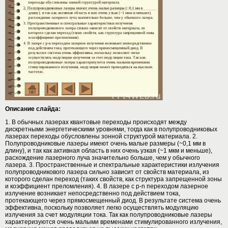
Описание слайда:
1. В обычных лазерах квантовые переходы происходят между
дискретными энергетическими уровнями, тогда как в полупроводниковых
лазерах переходы обусловлены зонной структурой материала. 2.
Полупроводниковые лазеры имеют очень малые размеры (~0,1 мм в
длину), и так как активная область в них очень узкая (~1 мкм и меньше),
расхождение лазерного луча значительно больше, чем у обычного
лазера. 3. Пространственные и спектральные характеристики излучения
полупроводникового лазера сильно зависит от свойств материала, из
которого сделан переход (таких свойств, как структура запрещенной зоны
и коэффициент преломления). 4. В лазере с р-n переходом лазерное
излучение возникает непосредственно под действием тока,
протекающего через прямосмещенный диод. В результате система очень
эффективна, поскольку позволяет легко осуществлять модуляцию
излучения за счет модуляции тока. Так как полупроводниковые лазеры
характеризуются очень малыми временами стимулированного излучения,