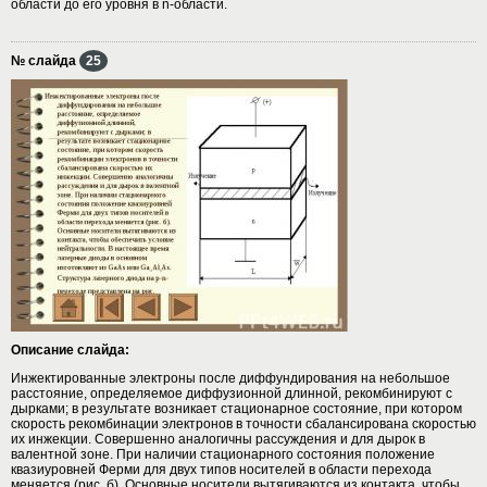
области до его уровня в n-области.
№ слайда
25
Описание слайда:
Инжектированные электроны после диффундирования на небольшое
расстояние, определяемое диффузионной длинной, рекомбинируют с
дырками; в результате возникает стационарное состояние, при котором
скорость рекомбинации электронов в точности сбалансирована скоростью
их инжекции. Совершенно аналогичны рассуждения и для дырок в
валентной зоне. При наличии стационарного состояния положение
квазиуровней Ферми для двух типов носителей в области перехода
меняется (рис. б). Основные носители вытягиваются из контакта, чтобы