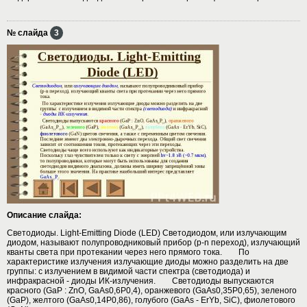
№ слайда
3
Описание слайда:
Светодиоды. Light-Emitting Diode (LED) Светодиодом, или излучающим
диодом, называют полупроводниковый прибор (p-n переход), излучающий
кванты света при протекании через него прямого тока. По
характеристике излучения излучающие диоды можно разделить на две
группы: с излучением в видимой части спектра (светодиода) и
инфракрасной - диоды ИК-излучения. Светодиоды выпускаются
красного (GaP : ZnO, GaAs0,6P0,4), оранжевого (GaAs0,35P0,65), зеленого
(GaP), желтого (GaAs0,14P0,86), голубого (GaAs - ErYb, SiC), фиолетового