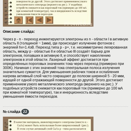
Описание слайда:
Через p - n - переход инжектируются электроны из n - области I в активную
область II (толщиной ~ 1мкм), где происходит излучение фотонов с
энергией hv=1.4эВ. Переход типа p - p+, т.е. несимметрично легированная
область, между p - областью II и областью III создаёт барьер для
электронов, попавших в активную II, и способствует накоплению
электронов в этой области. Лазерный эффект достигается при
определённых пороговых значениях тока через переход (примерно при
300K). Начиная с этих значений тока спектральная полоса излучения
значительно сужается. Для уменьшения рабочих токов и ослабления
нагрева активный слой часто сокращают до полоски шириной 5 - 20 мкм,
идущей от одной отражающей поверхности до другой. Этого достигают
применением узкого металлического электрода (верхнего на рис.). У
подобных устройств снижается как пороговый ток (примерно до 100 мА
при комнатной температуре), так и инерционность вследствие
уменьшения ёмкости переходов.
№ слайда
22