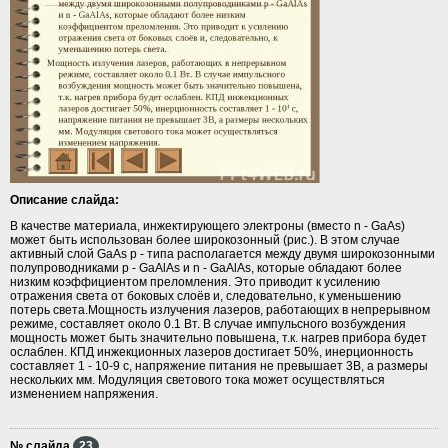
Описание слайда:
В качестве материала, инжектирующего электроны (вместо n - GaAs)
может быть использован более широкозонный (рис.). В этом случае
активный слой GaAs p - типа располагается между двумя широкозонными
полупроводниками p - GaAlAs и n - GaAlAs, которые обладают более
низким коэффициентом преломления. Это приводит к усилению
отражения света от боковых слоёв и, следовательно, к уменьшению
потерь света.Мощность излучения лазеров, работающих в непрерывном
режиме, составляет около 0.1 Вт. В случае импульсного возбуждения
мощность может быть значительно повышена, т.к. нагрев прибора будет
ослаблен. КПД инжекционных лазеров достигает 50%, инерционность
составляет 1 - 10-9 c, напряжение питания не превышает 3В, а размеры
нескольких мм. Модуляция светового тока может осуществляться
изменением напряжения.
№ слайда
23