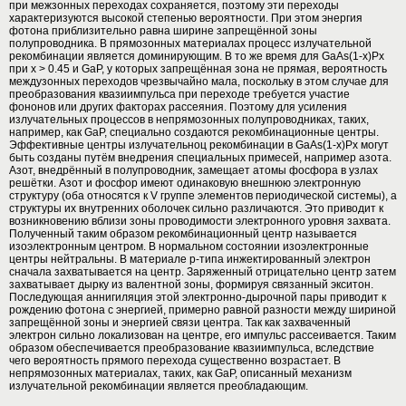
при межзонных переходах сохраняется, поэтому эти переходы
характеризуются высокой степенью вероятности. При этом энергия
фотона приблизительно равна ширине запрещённой зоны
полупроводника. В прямозонных материалах процесс излучательной
рекомбинации является доминирующим. В то же время для GaAs(1-x)Px
при х > 0.45 и GaP, у которых запрещённая зона не прямая, вероятность
междузонных переходов чрезвычайно мала, поскольку в этом случае для
преобразования квазиимпульса при переходе требуется участие
фононов или других факторах рассеяния. Поэтому для усиления
излучательных процессов в непрямозонных полупроводниках, таких,
например, как GaP, специально создаются рекомбинационные центры.
Эффективные центры излучательноц рекомбинации в GaAs(1-x)Px могут
быть созданы путём внедрения специальных примесей, например азота.
Азот, внедрённый в полупроводник, замещает атомы фосфора в узлах
решётки. Азот и фосфор имеют одинаковую внешнюю электронную
структуру (оба относятся к V группе элементов периодической системы), а
структуры их внутренних оболочек сильно различаются. Это приводит к
возникновению вблизи зоны проводимости электронного уровня захвата.
Полученный таким образом рекомбинационный центр называется
изоэлектронным центром. В нормальном состоянии изоэлектронные
центры нейтральны. В материале p-типа инжектированный электрон
сначала захватывается на центр. Заряженный отрицательно центр затем
захватывает дырку из валентной зоны, формируя связанный экситон.
Последующая аннигиляция этой электронно-дырочной пары приводит к
рождению фотона с энергией, примерно равной разности между шириной
запрещённой зоны и энергией связи центра. Так как захваченный
электрон сильно локализован на центре, его импульс рассеивается. Таким
образом обеспечивается преобразование квазиимпульса, вследствие
чего вероятность прямого перехода существенно возрастает. В
непрямозонных материалах, таких, как GaP, описанный механизм
излучательной рекомбинации является преобладающим.