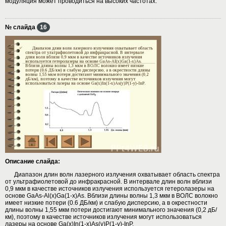
модуляция может проводиться на высоких частотах.
№ слайда
16
Описание слайда:
Диапазон длин волн лазерного излучения охватывает область спектра
от ультрафиолетовой до инфракрасной. В интервале длин волн вблизи
0,9 мкм в качестве источников излучения используется гетеролазеры на
основе GaAs-Al(x)Ga(1-x)As. Вблизи длины волны 1,3 мкм в ВОЛС волокно
имеет низкие потери (0.6 ДБ/км) и слабую дисперсию, а в окрестности
длины волны 1,55 мкм потери достигают минимального значения (0,2 дБ/
км), поэтому в качестве источников излучения могут использоваться
лазеры на основе Ga(x)In(1-x)As(y)P(1-y)-InP.