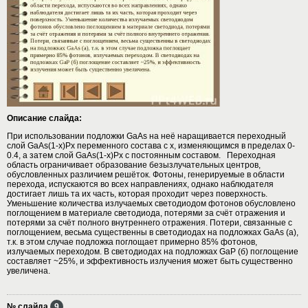
Описание слайда:
При использовании подложки GaAs на неё наращивается переходный
слой GaAs(1-x)Px переменного состава с х, изменяющимся в пределах 0-
0.4, а затем слой GaAs(1-x)Px с постоянным составом. Переходная
область ограничивает образование безызлучательных центров,
обусловленных различием решёток. Фотоны, генерируемые в области
перехода, испускаются во всех направлениях, однако наблюдателя
достигает лишь та их часть, которая проходит через поверхность.
Уменьшение количества излучаемых светодиодом фотонов обусловлено
поглощением в материале светодиода, потерями за счёт отражения и
потерями за счёт полного внутреннего отражения. Потери, связанные с
поглощением, весьма существенны в светодиодах на подложках GaAs (а),
т.к. в этом случае подложка поглощает примерно 85% фотонов,
излучаемых переходом. В светодиодах на подложках GaP (б) поглощение
составляет ~25%, и эффективность излучения может быть существенно
увеличена.
№ слайда
9