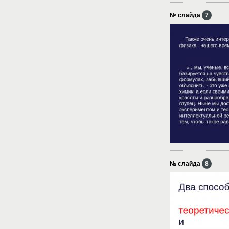
№ слайда
7
№ слайда
8