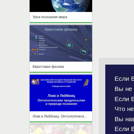
Урок познания мира
Квантовая физика
Локк и Лейбниц. Онтологические предпосылкии природа познания