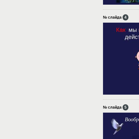
№ слайда
4
№ слайда
5