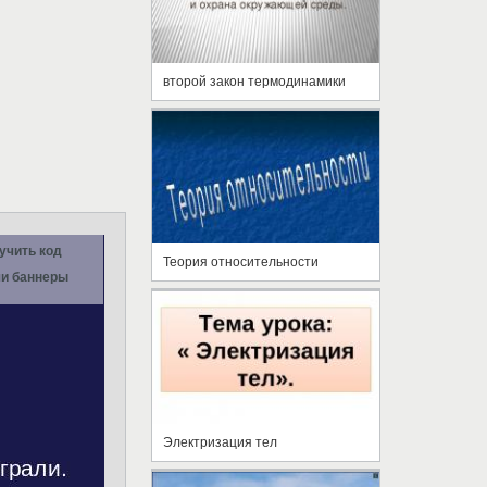
второй закон термодинамики
учить код
Теория относительности
и баннеры
Электризация тел