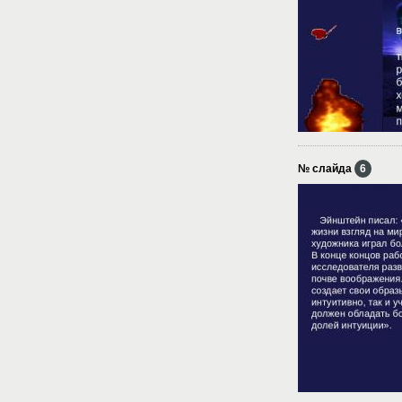
№ слайда
6