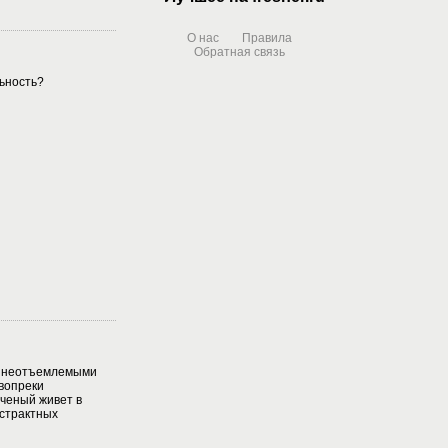
О нас
Правила
Обратная связь
ьность?
и неотъемлемыми
вопреки
ченый живет в
страктных