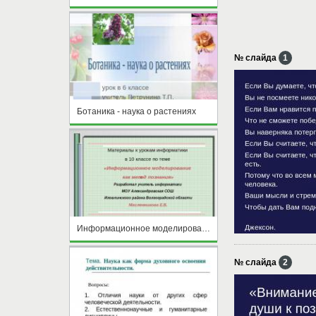
№ слайда
1
Ботаника - наука о растениях
Информационное моделирование как метод познания
№ слайда
2