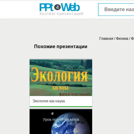
PPt
Web
4
Хостинг презентаций
Главная
/
Физика
/
Ф
Похожие презентации
Экология как наука