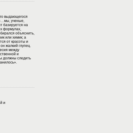
ого выдающегося
«…мы, ученые,
ыт базируется на
их формулах,
обирался объяснить,
ик или химик; а
тся от красоты и
он жалкий глупец.
весия между
вственной и
мы должны следить
ранилось».
й и