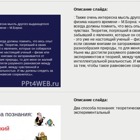
Описание слайда:
: Также очень интересна мысль друг
физика нашего времени – М.Борна: 
всегда должны помнить, что весь оп
чувствах. Теоретик, погрязший в сво
забывший о явлениях, которые он с
- это уже не настоящий ученый – физ
если своими книгами он загораживае
разнообразия природы, то для меня 
Ныне мы достигли разумного равно
экспериментом и теорией, между чу
интеллектуальной реальностью. И 
за тем, чтобы такое равновесие сох
Описание слайда:
Два способа познания: теоретически
экспериментальный