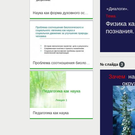
Наука как форма духовного освоения действительности
Проблема соотношения биологического и социального: евгеника как наука и социальное движение за улучшение природы человека
№ слайда
3
Педагогика как наука