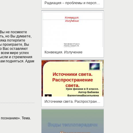
Радиация – проблемы и перспективы
 Вы не посмеете
ть, но Вы думаете,
няка потерпите
ы проиграете, Вы
то Вас оставляют
Конвекция. Излучение
о всем мире успех
мысли и стремления
Вам подняться. Адам
Источники света. Распространение света.
 познанию». Тема.