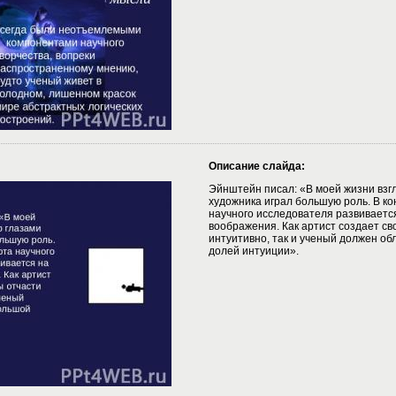
Описание слайда:
Эйнштейн писал: «В моей жизни взг
художника играл большую роль. В ко
научного исследователя развиваетс
воображения. Как артист создает св
интуитивно, так и ученый должен о
долей интуиции».