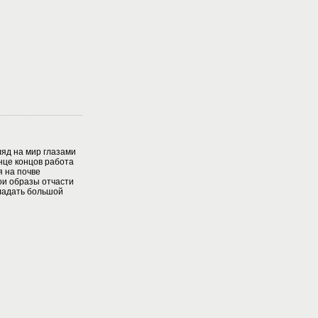
ляд на мир глазами
нце концов работа
я на почве
ои образы отчасти
бладать большой