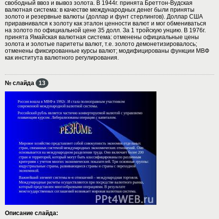
свободный ввоз и вывоз золота. В 1944г. принята Бреттон-Вудская
валютная система: в качестве международных денег были приняты
золото и резервные валюты (доллар и фунт стерлингов). Доллар США
приравнивался к золоту как эталон ценности валют и мог обмениваться
на золото по официальной цене 35 долл. За 1 тройскую унцию. В 1976г.
принята Ямайская валютная система: отменены официальные цены
золота и золотые паритеты валют, т.е. золото демонетизировалось;
отменены фиксированные курсы валют; модифицированы функции МВФ
как института валютного регулирования.
№ слайда
13
Описание слайда: