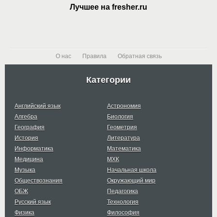
Лучшее на fresher.ru
О нас
Правила
Обратная связь
Категории
Английский язык
Астрономия
Алгебра
Биология
География
Геометрия
История
Литература
Информатика
Математика
Медицина
МХК
Музыка
Начальная школа
Обществознания
Окружающий мир
ОБЖ
Педагогика
Русский язык
Технология
Физика
Философия