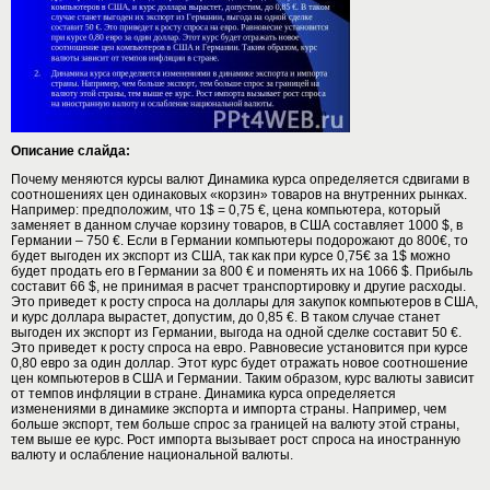
Описание слайда:
Почему меняются курсы валют Динамика курса определяется сдвигами в
соотношениях цен одинаковых «корзин» товаров на внутренних рынках.
Например: предположим, что 1$ = 0,75 €, цена компьютера, который
заменяет в данном случае корзину товаров, в США составляет 1000 $, в
Германии – 750 €. Если в Германии компьютеры подорожают до 800€, то
будет выгоден их экспорт из США, так как при курсе 0,75€ за 1$ можно
будет продать его в Германии за 800 € и поменять их на 1066 $. Прибыль
составит 66 $, не принимая в расчет транспортировку и другие расходы.
Это приведет к росту спроса на доллары для закупок компьютеров в США,
и курс доллара вырастет, допустим, до 0,85 €. В таком случае станет
выгоден их экспорт из Германии, выгода на одной сделке составит 50 €.
Это приведет к росту спроса на евро. Равновесие установится при курсе
0,80 евро за один доллар. Этот курс будет отражать новое соотношение
цен компьютеров в США и Германии. Таким образом, курс валюты зависит
от темпов инфляции в стране. Динамика курса определяется
изменениями в динамике экспорта и импорта страны. Например, чем
больше экспорт, тем больше спрос за границей на валюту этой страны,
тем выше ее курс. Рост импорта вызывает рост спроса на иностранную
валюту и ослабление национальной валюты.