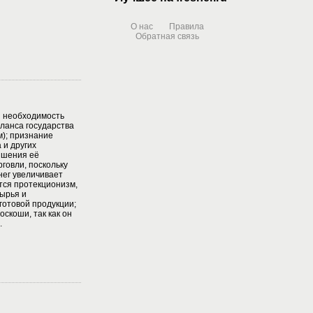
О нас
Правила
Обратная связь
 необходимость
ланса государства
); признание
 и других
ышения её
говли, поскольку
нег увеличивает
тся протекционизм,
ырья и
готовой продукции;
скоши, так как он
.