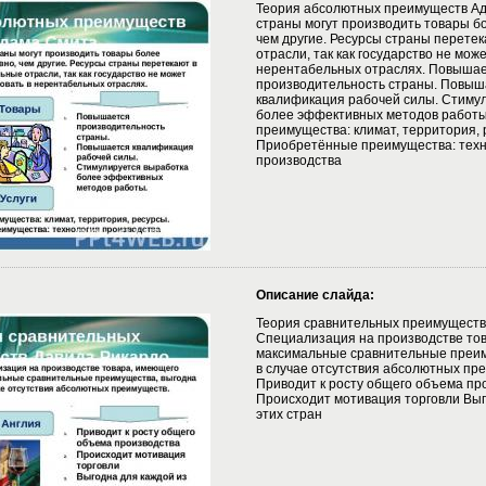
Теория абсолютных преимуществ А
страны могут производить товары б
чем другие. Ресурсы страны перете
отрасли, так как государство не мож
нерентабельных отраслях. Повыша
производительность страны. Повыш
квалификация рабочей силы. Стиму
более эффективных методов работы
преимущества: климат, территория, 
Приобретённые преимущества: техн
производства
Описание слайда:
Теория сравнительных преимуществ
Специализация на производстве то
максимальные сравнительные преим
в случае отсутствия абсолютных пр
Приводит к росту общего объема пр
Происходит мотивация торговли Выг
этих стран