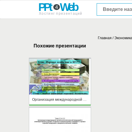
PPt
Web
4
Хостинг презентаций
Главная
/
Экономик
Похожие презентации
Организация международной торговли