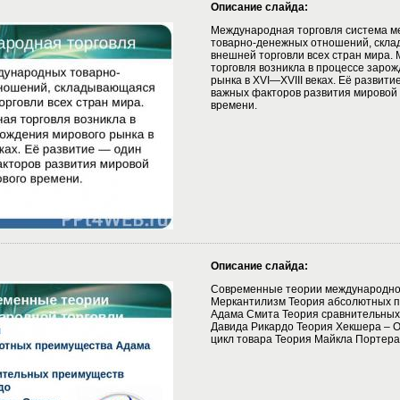
Описание слайда:
Международная торговля система 
товарно-денежных отношений, скл
внешней торговли всех стран мира.
торговля возникла в процессе заро
рынка в XVI—XVIII веках. Её развит
важных факторов развития мировой 
времени.
Описание слайда:
Современные теории международно
Меркантилизм Теория абсолютных 
Адама Смита Теория сравнительны
Давида Рикардо Теория Хекшера –
цикл товара Теория Майкла Портера