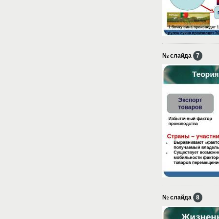
№ слайда
7
№ слайда
8