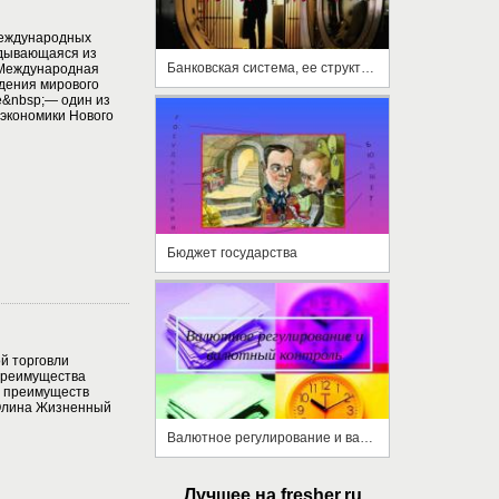
международных
адывающаяся из
Банковская система, ее структура и функции
 Международная
ждения мирового
ие&nbsp;— один из
экономики Нового
Бюджет государства
й торговли
преимущества
х преимуществ
 Олина Жизненный
Валютное регулирование и валютный контроль
Лучшее на fresher.ru