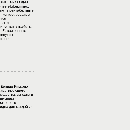
дама Смита Одни
олее эффективно,
кают в рентабельные
ет конкурировать в
ется
ается
лируется выработка
. Естественные
ресурсы.
ология
 Давида Рикардо
вара, имеющего
ущества, выгодна и
еимуществ.
оизводства
одна для каждой из