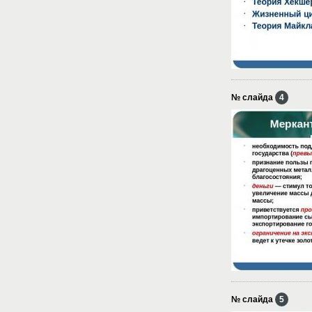
№ слайда
4
№ слайда
5