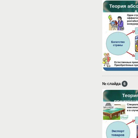
№ слайда
6