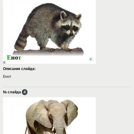
Описание слайда:
Енот
№ слайда
4