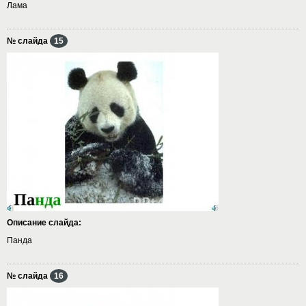
Лама
№ слайда
15
Описание слайда:
Панда
№ слайда
16