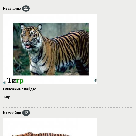
№ слайда
11
Описание слайда:
Тигр
№ слайда
12