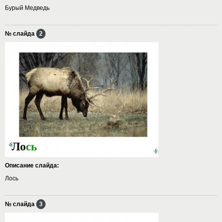
Бурый Медведь
№ слайда
2
Описание слайда:
Лось
№ слайда
3