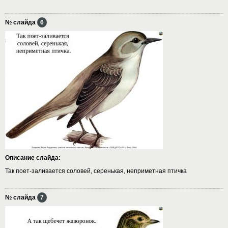
№ слайда
6
Описание слайда:
Так поет-заливается соловей, серенькая, неприметная птичка
№ слайда
7