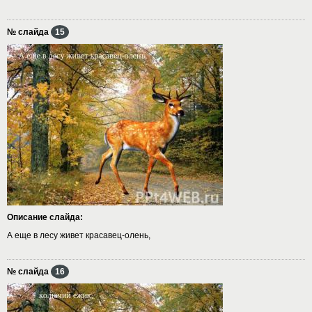
№ слайда
15
Описание слайда:
А еще в лесу живет красавец-олень,
№ слайда
16