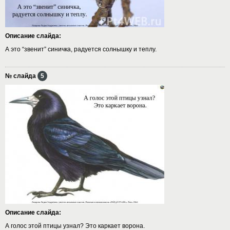
Описание слайда:
А это “звенит” синичка, радуется солнышку и теплу.
№ слайда
5
Описание слайда:
А голос этой птицы узнал? Это каркает ворона.