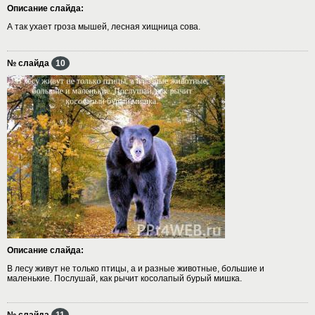
Описание слайда:
А так ухает гроза мышей, лесная хищница сова.
№ слайда
10
Описание слайда:
В лесу живут не только птицы, а и разные животные, большие и
маленькие. Послушай, как рычит косолапый бурый мишка.
№ слайда
11