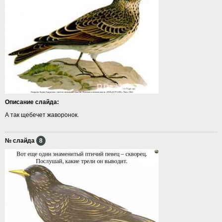
Описание слайда:
А так щебечет жаворонок.
№ слайда
8