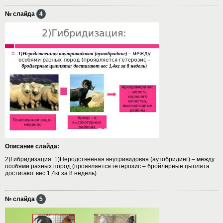
№ слайда
4
Описание слайда:
2)Гибридизация: 1)Неродственная внутривидовая (аутобридинг) – между
особями разных пород (проявляется гетерозис – бройлерные цыплята:
достигают вес 1,4кг за 8 недель)
№ слайда
5