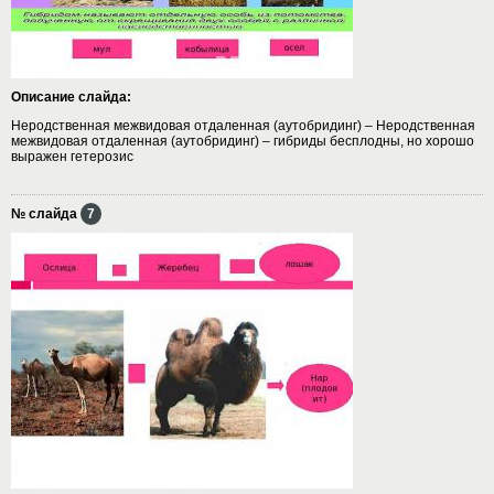
Описание слайда:
Неродственная межвидовая отдаленная (аутобридинг) – Неродственная
межвидовая отдаленная (аутобридинг) – гибриды бесплодны, но хорошо
выражен гетерозис
№ слайда
7