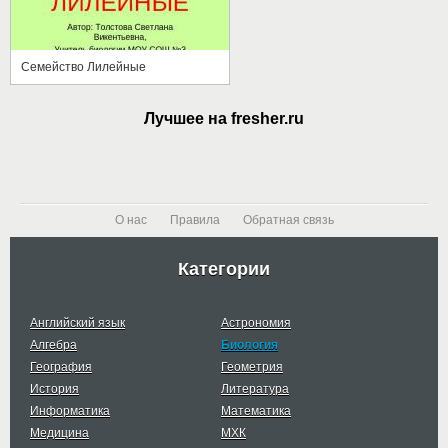
Семейство Лилейные
Лучшее на fresher.ru
О нас
Правила
Обратная связь
Категории
Английский язык
Астрономия
Алгебра
Биология
География
Геометрия
История
Литература
Информатика
Математика
Медицина
МХК