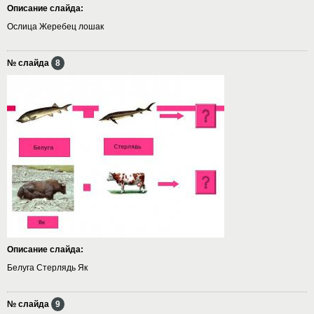
Описание слайда:
Ослица Жеребец лошак
№ слайда
8
Описание слайда:
Белуга Стерлядь Як
№ слайда
9