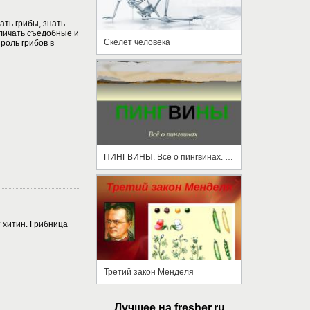
ать грибы, знать
зличать съедобные и
Скелет человека
роль грибов в
ПИНГВИНЫ. Всё о пингвинах. Пингвинарий. Пингвины
 хитин. Грибница
Третий закон Менделя
Лучшее на fresher.ru