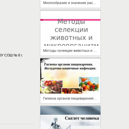
Многообразие и значение растений отдела покрытосеменных
Методы селекции животных и микроорганизмов
ОУ СОШ № 8 г.
Гигиена органов пищеварения. Желудочно-кишечные инфекции