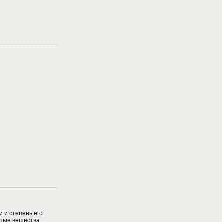
 и степень его
витые вещества