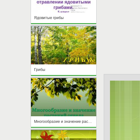
Ядовитые грибы
Грибы
Многообразие и значение растений отдела покрытосеменных