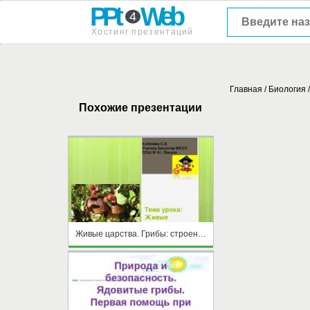
PPt
Web
4
Хостинг презентаций
Главная
/
Биология
Похожие презентации
Живые царства. Грибы: строение и многообразие