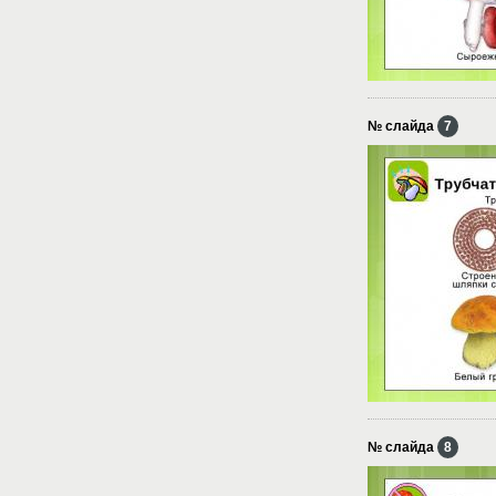
№ слайда
7
№ слайда
8