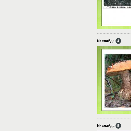
№ слайда
4
№ слайда
5