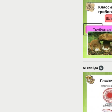
№ слайда
6