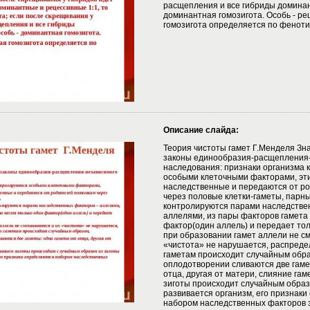
расщепления и все гибриды доминан
доминантная гомозигота. Особь - ре
гомозигота определяется по феноти
Описание слайда:
Теория чистоты гамет Г.Менделя Зн
законы единообразия-расщепления
наследования: признаки организма 
особыми клеточными факторами, эт
наследственные и передаются от р
через половые клетки-гаметы, парн
контролируются парами наследстве
аллелями, из пары факторов гамета 
фактор(один аллель) и передает тол
при образовании гамет аллели не с
«чистота» не нарушается, распреде
гаметам происходит случайным обра
оплодотворении сливаются две гаме
отца, другая от матери, слияние га
зиготы происходит случайным образ
развивается организм, его признак
набором наследственных факторов 