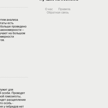
О нас
Правила
Обратная связь
путем анализа
таты есть
м больше проведено
закономерности –
лучают на большом
номерности
ов.
лужит для
й особи. Проводят
ной гомозиготы,
 идет расщепление
то особь -
ия у гибридов нет