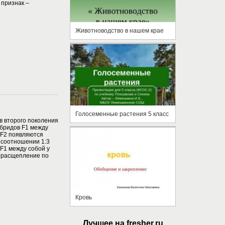
 признак –
Животноводство в нашем крае
Голосеменные растения 5 класс
ов второго поколения
бридов F1 между
 F2 появляются
 соотношении 1:3
 F1 между собой у
т расщепление по
Кровь
Лучшее на fresher.ru