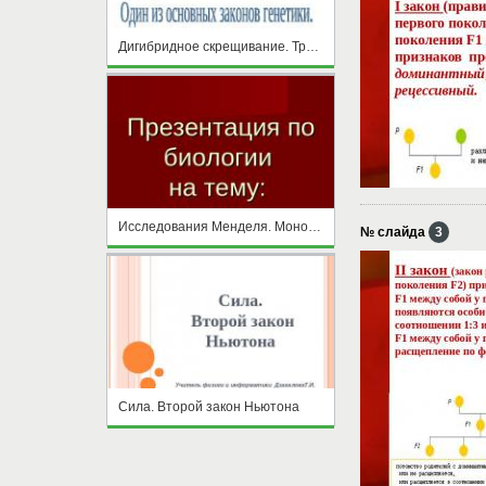
Дигибридное скрещивание. Третий закон Менделя.
Исследования Менделя. Моногибридное скрещивание. I и II законы Менделя
№ слайда
3
Сила. Второй закон Ньютона