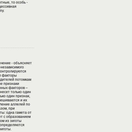
тные, то особь -
цессивная
пу.
ачение - объясняет
-независимого
контролируются
и факторы
одителей потомкам
ые признаки
нных факторов –
несет только один
ько один признак,
мешиваются и их
ление аллелей по
зом, при
ты: одна гамета от
мет с образованием
ом из зиготы
и определяются
зиготы.