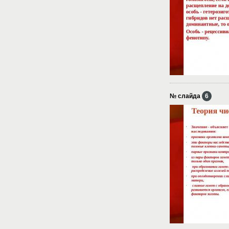
№ слайда
6