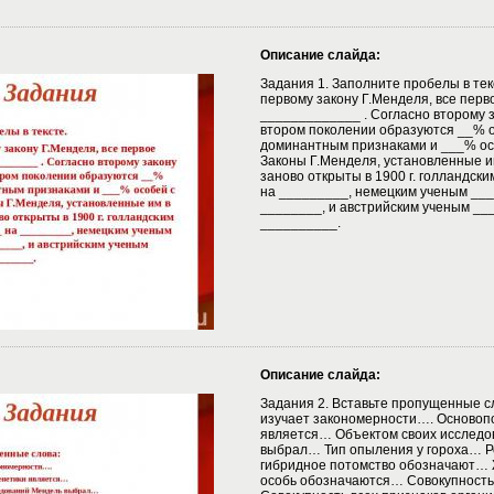
Описание слайда:
Задания 1. Заполните пробелы в тек
первому закону Г.Менделя, все перв
_____________ . Согласно второму з
втором поколении образуются __% о
доминантным признаками и ___% ос
Законы Г.Менделя, установленные им
заново открыты в 1900 г. голландск
на _________, немецким ученым __
________, и австрийским ученым __
__________.
Описание слайда:
Задания 2. Вставьте пропущенные с
изучает закономерности…. Основоп
является… Объектом своих исследо
выбрал… Тип опыления у гороха… Р
гибридное потомство обозначают… 
особь обозначаются… Совокупность