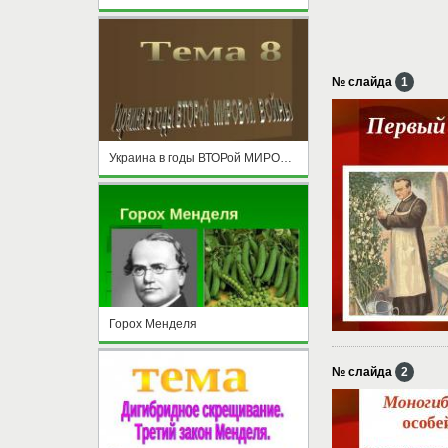
№ слайда
1
Украина в годы ВТОРой МИРОВой ВОЙНы
Горох Менделя
№ слайда
2