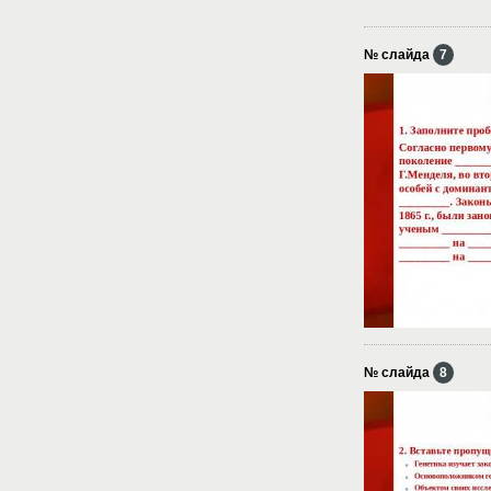
№ слайда
7
№ слайда
8