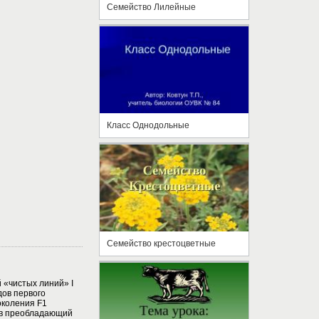
Семейство Лилейные
Класс Однодольные
Семейство крестоцветные
«чистых линий» I
дов первого
околения F1
ов преобладающий