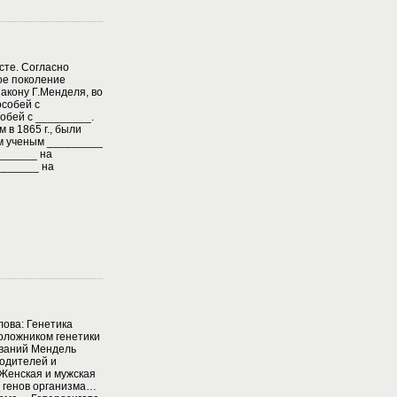
сте. Согласно
ое поколение
акону Г.Менделя, во
собей с
обей с _________.
 в 1865 г., были
им ученым _________
_______ на
_______ на
лова: Генетика
оложником генетики
ваний Мендель
одителей и
Женская и мужская
 генов организма…