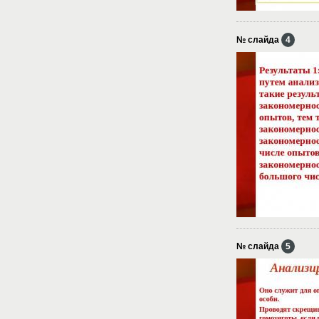
№ слайда
4
№ слайда
5