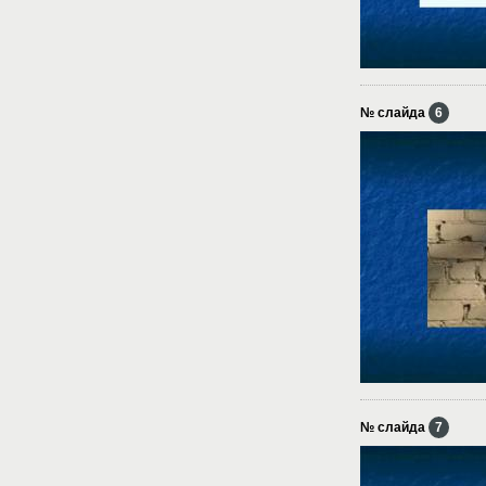
№ слайда
6
№ слайда
7