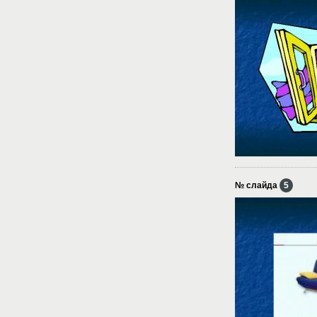
№ слайда
5