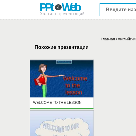
PPt
Web
4
Хостинг презентаций
Главная
/
Английски
Похожие презентации
WELCOME TO THE LESSON