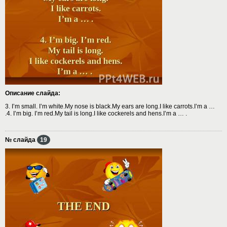
Описание слайда:
3. I’m small. I’m white.My nose is black.My ears are long.I like carrots.I’m a …
.4. I’m big. I’m red.My tail is long.I like cockerels and hens.I’m a … .
№ слайда
19