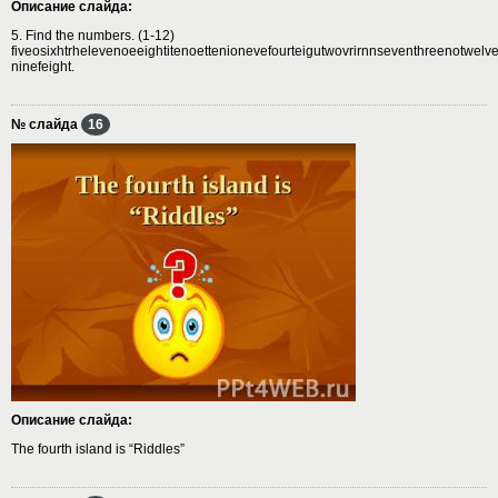
Описание слайда:
5. Find the numbers. (1-12)
fiveosixhtrhelevenoeeightitenoettenionevefourteigutwovrirnnseventhreenotwelv
ninefeight.
№ слайда
16
Описание слайда:
The fourth island is “Riddles”