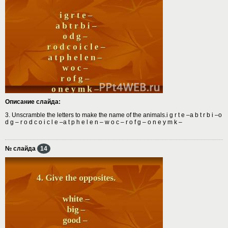
Описание слайда:
3. Unscramble the letters to make the name of the animals.i g r t e –a b t r b i –o
d g – r o d c o i c l e –a t p h e l e n – w o c – r o f g – o n e y m k –
№ слайда
14