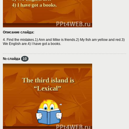
Описание слайда:
4. Find the mistakes.1) Ann and Mike is friends.2) My fish am yellow and red.3)
We English are.4) I have got a books.
№ слайда
10