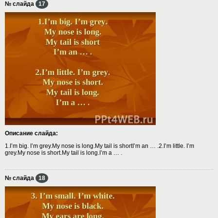
№ слайда
17
Описание слайда:
1.I’m big. I’m grey.My nose is long.My tail is shortI’m an … .2.I’m little. I’m
grey.My nose is short.My tail is long.I’m a … .
№ слайда
18