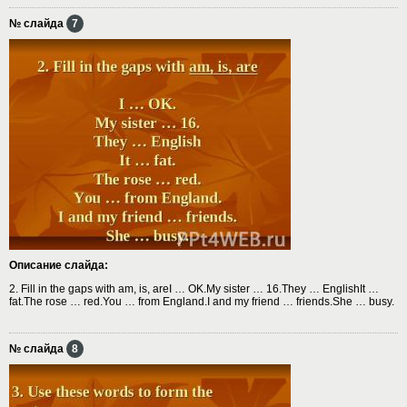
№ слайда
7
Описание слайда:
2. Fill in the gaps with am, is, areI … OK.My sister … 16.They … EnglishIt …
fat.The rose … red.You … from England.I and my friend … friends.She … busy.
№ слайда
8