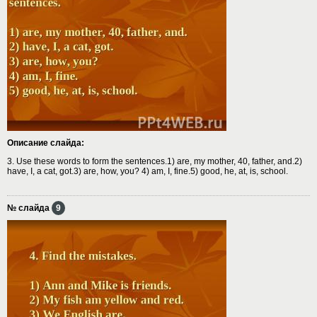
Описание слайда:
3. Use these words to form the sentences.1) are, my mother, 40, father, and.2)
have, I, a cat, got.3) are, how, you? 4) am, I, fine.5) good, he, at, is, school.
№ слайда
9