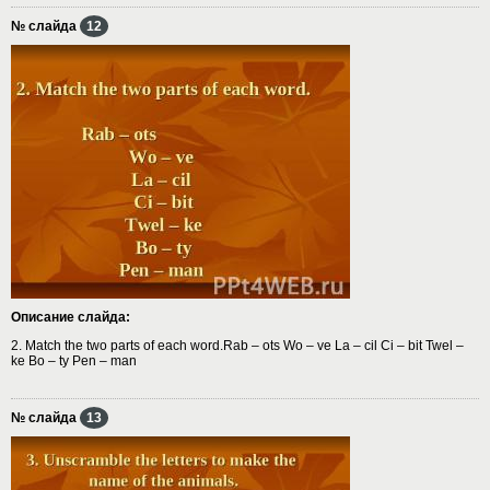
№ слайда
12
Описание слайда:
2. Match the two parts of each word.Rab – ots Wo – ve La – cil Ci – bit Twel –
ke Bo – ty Pen – man
№ слайда
13