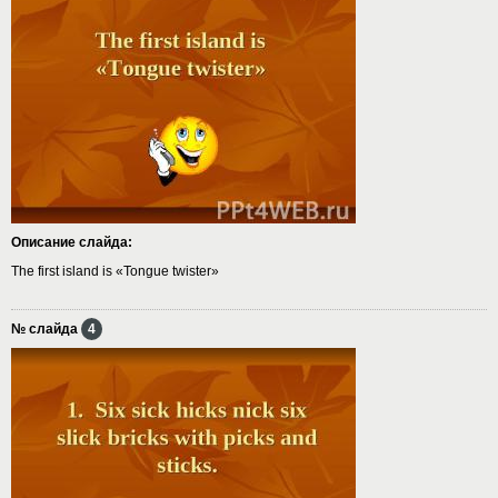
Описание слайда:
The first island is «Tongue twister»
№ слайда
4