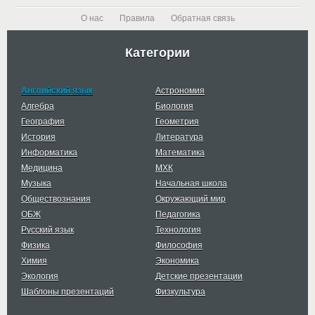
О нас
Правила
Обратная связь
Категории
Английский язык
Астрономия
Алгебра
Биология
География
Геометрия
История
Литература
Информатика
Математика
Медицина
МХК
Музыка
Начальная школа
Обществознания
Окружающий мир
ОБЖ
Педагогика
Русский язык
Технология
Физика
Философия
Химия
Экономика
Экология
Детские презентации
Шаблоны презентаций
Физкультура