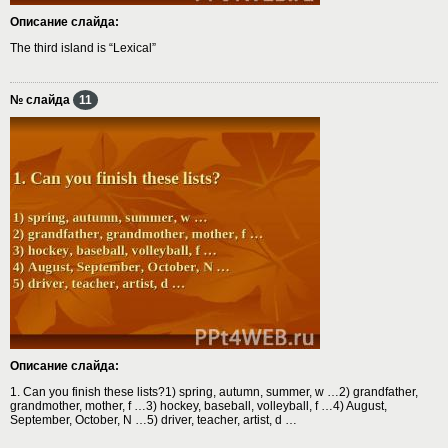
Описание слайда:
The third island is “Lexical”
№ слайда
11
Описание слайда:
1. Can you finish these lists?1) spring, autumn, summer, w …2) grandfather,
grandmother, mother, f …3) hockey, baseball, volleyball, f …4) August,
September, October, N …5) driver, teacher, artist, d …