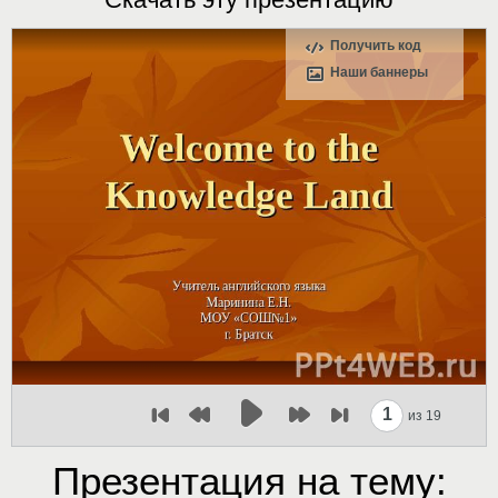
Получить код
Наши баннеры
1
из 19
Презентация на тему: