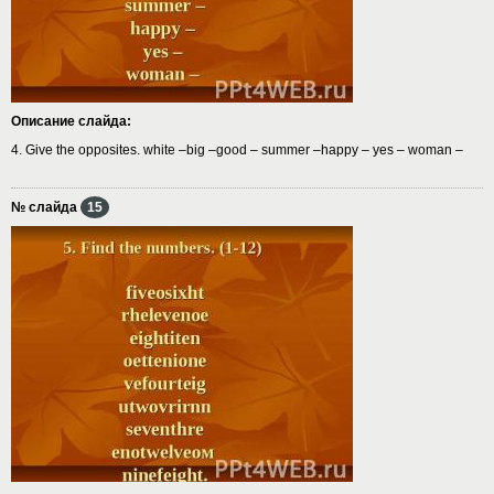
Описание слайда:
4. Give the opposites. white –big –good – summer –happy – yes – woman –
№ слайда
15