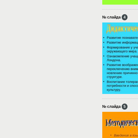
№ слайда
4
№ слайда
5