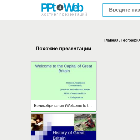
PPt
Web
4
Хостинг презентаций
Главная
/
Географи
Похожие презентации
Великобритания (Welcome to the Capital of Great Britain)