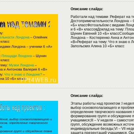
Описание слайда:
Работали над темами :Реферат на т
Достопримечательности Лондона – 
«Б» классФотоальбом с видами Лонд
и 6 «В» классовДоклад на тему: Пл
Шунин Евгений 10 «Б» классСообщен
Лондона – Костюренко Анна и Антон
«В»Реферат на тему: Что я знаю о 
Запольских Алина 10 «Б» класс
Описание слайда:
Этапы работы над проектом :l недел
выбор основополагающего и пробле
определение творческого названия п
формирование групп и обсуждение 
учащимися;lll – V неделя – самосто
групп, обсуждение возможных источ
индивидуальные беседы;Vl – Vll неде
защита презентаций учащимися. Оц