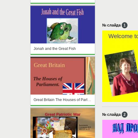
№ слайда
1
Jonah and the Great Fish
Great Britain The Houses of Parliament
№ слайда
2