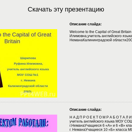
Скачать эту презентацию
Описание слайда:
Welcome to the Capital of Great Brit
Илимовна,учитель английского язы
НеманаКалининградской области200
Описание слайда:
Н А Д П Р О Е К Т О М Р А Б О Т А Л 
учитель английского языка МОУ СО
г.НеманаУчащиеся 6 «А» и 6 «В» к
г. НеманаУчащиеся 10 «Б» класса М