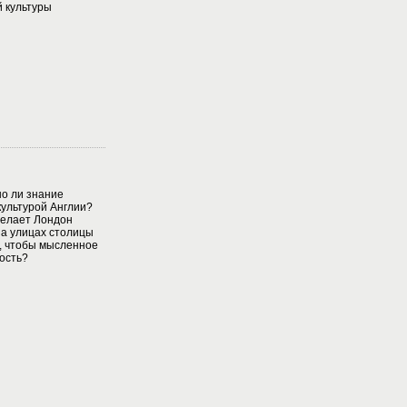
 культуры
о ли знание
культурой Англии?
делает Лондон
а улицах столицы
, чтобы мысленное
ость?