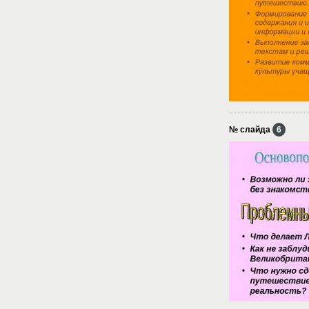
№ слайда
6