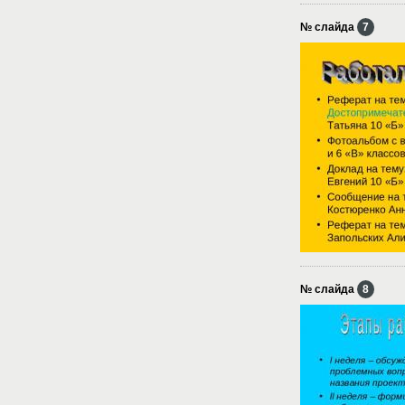
№ слайда
7
№ слайда
8