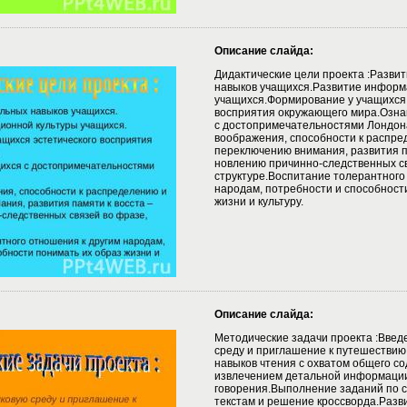
Описание слайда:
Дидактические цели проекта :Разви
навыков учащихся.Развитие информ
учащихся.Формирование у учащихся 
восприятия окружающего мира.Озна
с достопримечательностями Лондон
воображения, способности к распре
переключению внимания, развития п
новлению причинно-следственных св
структуре.Воспитание толерантного
народам, потребности и способност
жизни и культуру.
Описание слайда:
Методические задачи проекта :Введ
среду и приглашение к путешестви
навыков чтения с охватом общего с
извлечением детальной информации
говорения.Выполнение заданий по 
текстам и решение кроссворда.Разв