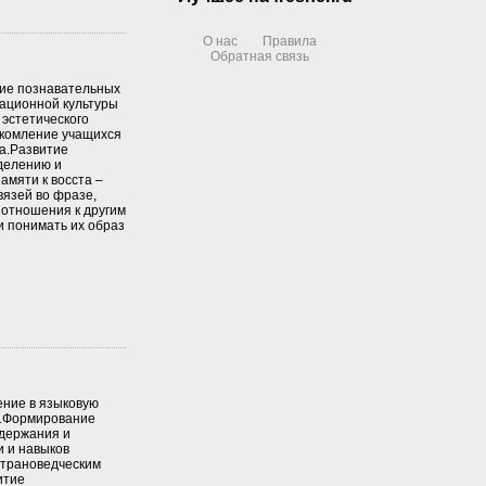
О нас
Правила
Обратная связь
тие познавательных
ационной культуры
эстетического
комление учащихся
а.Развитие
делению и
амяти к восста –
язей во фразе,
 отношения к другим
и понимать их образ
ение в языковую
ю.Формирование
одержания и
 и навыков
страноведческим
итие