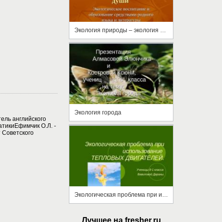
Экология природы – экология языка – экология души
Экология города
ель английского
атикиЕфимчик О.Л. -
т Советского
Экологическая проблема при использование тепловых двигателей
Лучшее на fresher.ru