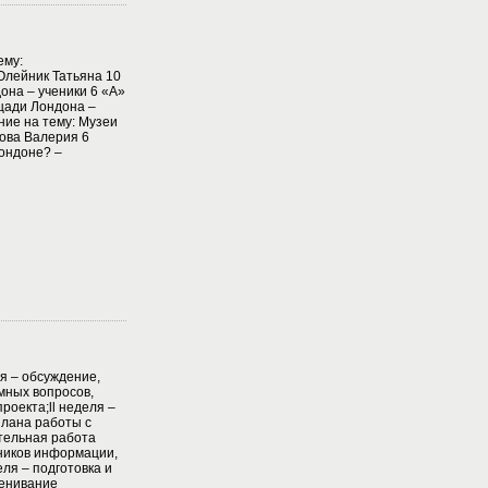
ему:
Олейник Татьяна 10
она – ученики 6 «А»
ощади Лондона –
ие на тему: Музеи
ова Валерия 6
Лондоне? –
я – обсуждение,
мных вопросов,
роекта;ll неделя –
плана работы с
ятельная работа
ников информации,
ля – подготовка и
енивание