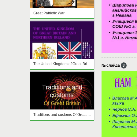
Great Patriotic War
The United Kingdom of Great Britain and Nothern Ireland
№ слайда
3
Traditions and customs Of Great Britain