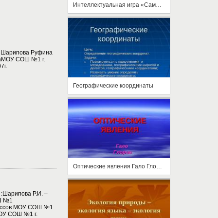
Интеллектуальная игра «Самый умный географ»
ain Шарипова Руфина
каМОУ СОШ №1 г.
7г.
Географические координаты
Оптические явления Гало Глории
И :Шарипова Р.И. –
Ш №1
лассов МОУ СОШ №1
ОУ СОШ №1 г.