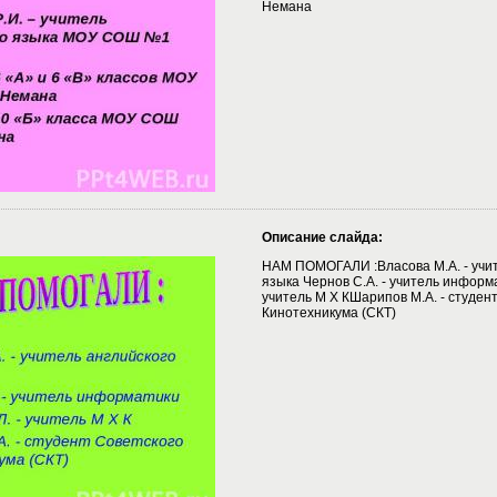
Немана
Описание слайда:
НАМ ПОМОГАЛИ :Власова М.А. - учит
языка Чернов С.А. - учитель информ
учитель М Х КШарипов М.А. - студен
Кинотехникума (СКТ)