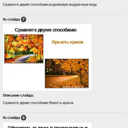
Сравните двумя способами:родниковую водуречную воду
№ слайда
7
Описание слайда:
Сравните двумя способами:Яркость красок
№ слайда
8