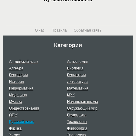
О нас
Правила
Обратная связь
Категории
Английский язык
Астрономия
Алгебра
Биология
География
Геометрия
История
Литература
Информатика
Математика
Медицина
МХК
Музыка
Начальная школа
Обществознания
Окружающий мир
ОБЖ
Педагогика
Русский язык
Технология
Физика
Философия
Химия
Экономика