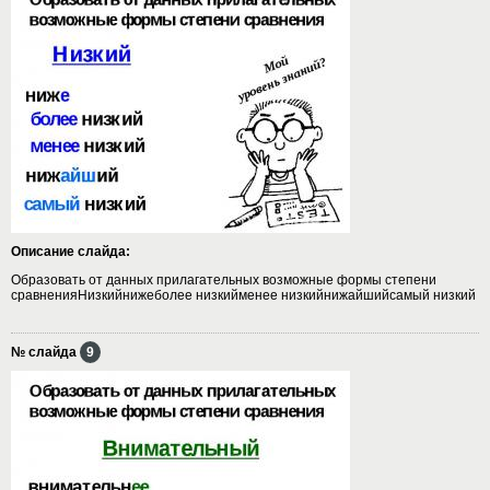
Описание слайда:
Образовать от данных прилагательных возможные формы степени
сравненияНизкийнижеболее низкийменее низкийнижайшийсамый низкий
№ слайда
9