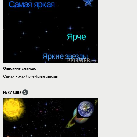
Описание слайда:
Самая яркаяЯрчеЯркие звезды
№ слайда
5