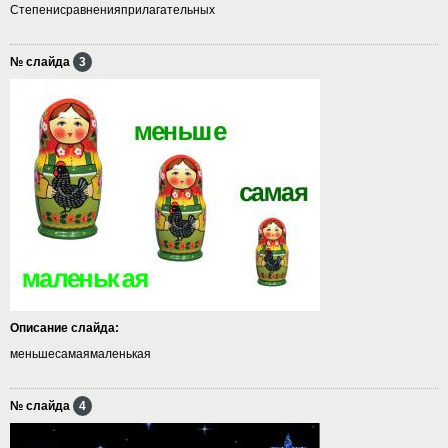
Степенисравненияприлагательных
№ слайда
3
Описание слайда:
меньшесамаямаленькая
№ слайда
4