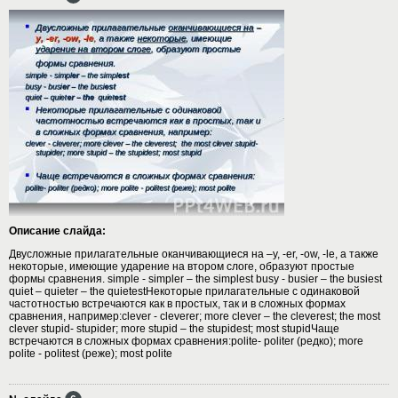
Описание слайда:
Двусложные прилагательные оканчивающиеся на –y, -er, -ow, -le, а также
некоторые, имеющие ударение на втором слоге, образуют простые
формы сравнения. simple - simpler – the simplest busy - busier – the busiest
quiet – quieter – the quietestНекоторые прилагательные с одинаковой
частотностью встречаются как в простых, так и в сложных формах
сравнения, например:clever - cleverer; more clever – the cleverest; the most
clever stupid- stupider; more stupid – the stupidest; most stupidЧаще
встречаются в сложных формах сравнения:polite- politer (редко); more
polite - politest (реже); most polite