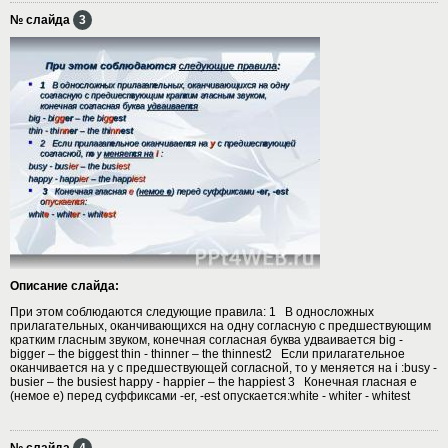
№ слайда
3
Описание слайда:
При этом соблюдаются следующие правила: 1 В односложных
прилагательных, оканчивающихся на одну согласную с предшествующим
кратким гласным звуком, конечная согласная буква удваивается big -
bigger – the biggest thin - thinner – the thinnest2 Если прилагательное
оканчивается на y с предшествующей согласной, то y меняется на i :busy -
busier – the busiest happy - happier – the happiest 3 Конечная гласная e
(немое e) перед суффиксами -er, -est опускается:white - whiter - whitest
№ слайда
4