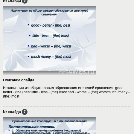
№ слайда
6
Описание слайда:
Исключения из общих правил образования степеней сравнения: good -
better - (the) best little - less - (the) least bad - worse – (the) worstmuch /many –
(the) most
№ слайда
7