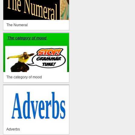
The Numeral
The category of mood
Adverbs