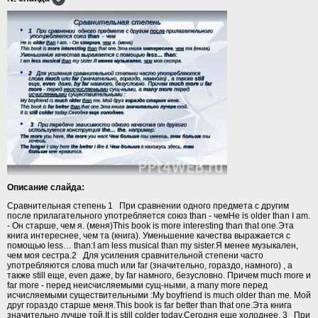
Описание слайда:
Сравнительная степень 1 При сравнении одного предмета с другим
после прилагательного употребляется союз than - чемHe is older than I am.
- Он старше, чем я. (меня)This book is more interesting than that one.Эта
книга интереснее, чем та (книга). Уменьшение качества выражается с
помощью less… than:I am less musical than my sister.Я менее музыкален,
чем моя сестра.2 Для усиления сравнительной степени часто
употребляются слова much или far (значительно, гораздо, намного) , а
также still еще, even даже, by far намного, безусловно. Причем much more и
far more - перед неисчисляемыми сущ-ными, а many more перед
исчисляемыми существительными :My boyfriend is much older than me. Мой
друг гораздо старше меня.This book is far better than that one.Эта книга
значительно лучше той.It is still colder today.Сегодня еще холоднее. 3 При