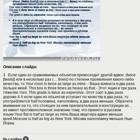
Описание слайда:
3 Если один из сравниваемых объектов превосходит другой вдвое (twice
[twaIs]) или в несколько раз (… times) по степени проявления какого-либо
качества, то Your room is twice as large as mine. - Ваша комната в два раза
больше моей. This box is three times as heavy as that.- Этот ящик в три раза
тяжелее того. This grade is twice as expensive.-Этот сорт в два раза
дороже.4 А если один из объектов уступает по качеству в два раза, то
употребляется half половина, наполовину, в два раза меньше. Обратите
внимание на то, что стоящее за ним прилагательное в конструкции as…
as имеет противоположное значение тому, что принято в русском
языке:Your flat is half as large as mine.Ваша квартира вдвое меньше
моей.Moscow is half as big as New York. Москва наполовину меньше Нью-
Йорка.
№ слайда
9