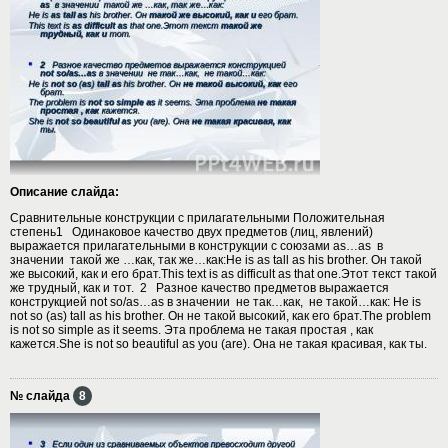
Описание слайда:
Сравнительные конструкции с прилагательными Положительная
степень1 Одинаковое качество двух предметов (лиц, явлений)
выражается прилагательными в конструкции с союзами as…as в
значении такой же …как, так же…как:He is as tall as his brother. Он такой
же высокий, как и его брат.This text is as difficult as that one.Этот текст такой
же трудный, как и тот. 2 Разное качество предметов выражается
конструкцией not so/as…as в значении не так…как, не такой…как: He is
not so (as) tall as his brother. Он не такой высокий, как его брат.The problem
is not so simple as it seems. Эта проблема не такая простая , как
кажется.She is not so beautiful as you (are). Она не такая красивая, как ты.
№ слайда
8