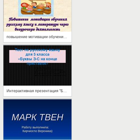
повышение мотивации обучения русскому языку и литературе через внеурочную деятельность
Интерактивная презентация "Буквы З и С на конце приставок"