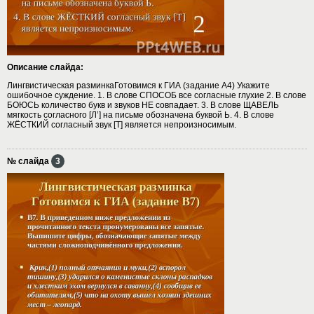
Описание слайда:
Лингвистическая разминкаГотовимся к ГИА (задание А4) Укажите
ошибочное суждение. 1. В слове СПОСОБ все согласные глухие 2. В слове
БОЮСЬ количество букв и звуков НЕ совпадает. 3. В слове ЩАВЕЛЬ
мягкость согласного [Л’] на письме обозначена буквой Ь. 4. В слове
ЖЁСТКИЙ согласный звук [Т] является непроизносимым.
№ слайда
3