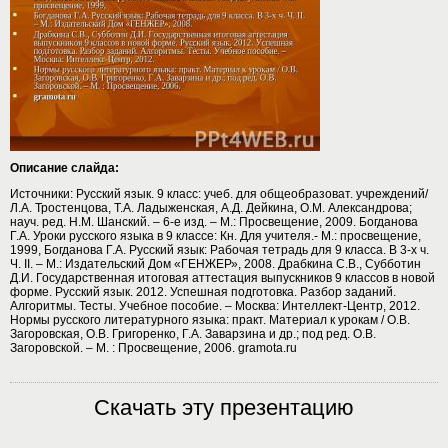
Описание слайда:
Источники: Русский язык. 9 класс: учеб. для общеобразоват. учреждений/
Л.А. Тростенцова, Т.А. Ладыженская, А.Д. Дейкина, О.М. Александрова;
науч. ред. Н.М. Шанский. – 6-е изд. – М.: Просвещение, 2009. Богданова
Г.А. Уроки русского языка в 9 классе: Кн. Для учителя.- М.: просвещение,
1999, Богданова Г.А. Русский язык: Рабочая тетрадь для 9 класса. В 3-х ч.
Ч. II. – М.: Издательский Дом «ГЕНЖЕР», 2008. Драбкина С.В., Субботин
Д.И. Государственная итоговая аттестация выпускников 9 классов в новой
форме. Русский язык. 2012. Успешная подготовка. Разбор заданий.
Алгоритмы. Тесты. Учебное пособие. – Москва: Интеллект-Центр, 2012.
Нормы русского литературного языка: практ. Материал к урокам / О.В.
Загоровская, О.В. Григоренко, Г.А. Заварзина и др.; под ред. О.В.
Загоровской. – М. : Просвещение, 2006. gramota.ru
Скачать эту презентацию