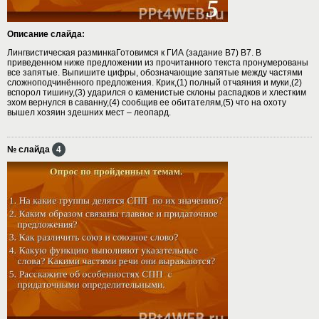
Описание слайда:
Лингвистическая разминкаГотовимся к ГИА (задание В7) B7. В
приведенном ниже предложении из прочитанного текста пронумерованы
все запятые. Выпишите цифры, обозначающие запятые между частями
сложноподчинённого предложения. Крик,(1) полный отчаяния и муки,(2)
вспорол тишину,(3) ударился о каменистые склоны распадков и хлестким
эхом вернулся в саванну,(4) сообщив ее обитателям,(5) что на охоту
вышел хозяин здешних мест – леопард.
№ слайда
4