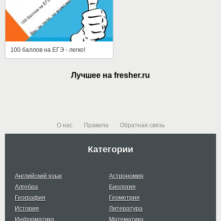
100 баллов на ЕГЭ - легко!
Лучшее на fresher.ru
О нас
Правила
Обратная связь
Категории
Английский язык
Астрономия
Алгебра
Биология
География
Геометрия
История
Литература
Информатика
Математика