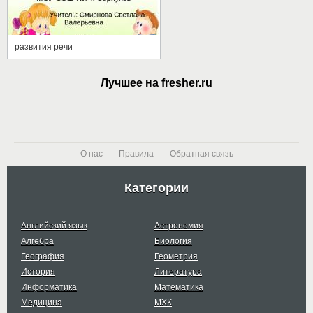
развития речи
Лучшее на fresher.ru
О нас
Правила
Обратная связь
Категории
Английский язык
Астрономия
Алгебра
Биология
География
Геометрия
История
Литература
Информатика
Математика
Медицина
МХК