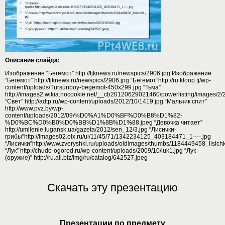
Описание слайда:
Изображение “Бегемот” http://tjknews.ru/newspics/2906.jpg Изображение
“Бегемот” http://tjknews.ru/newspics/2906.jpg “Бегемот”http://ru.kloop.tj/wp-
content/uploads/Tursunboy-begemot-450x299.jpg “Тьма”
http://images2.wikia.nocookie.net/__cb20120629021460/powerlisting/images/2/2
“Свет” http://adtp.ru/wp-content/uploads/2012/10/1419.jpg “Мальчик спит”
http://www.pvz.by/wp-
content/uploads/2012/09/%D0%A1%D0%BF%D0%B8%D1%82-
%D0%BC%D0%B0%D0%BB%D1%8B%D1%88.jpeg “Девочка читает”
http://umilenie.lugansk.ua/gazeta/2012/sen_12/3.jpg “Лисички-
грибы”http://images02.olx.ru/ui/11/45/71/1342234125_403184471_1----.jpg
“Лисички”http://www.zveryshki.ru/uploads/oldimages/thumbs/1184449458_lisichk
“Лук” http://chudo-ogorod.ru/wp-content/uploads/2009/10/luk1.jpg “Лук
(оружие)” http://ru.all.biz/img/ru/catalog/642527.jpeg
Скачать эту презентацию
Презентации по предмету