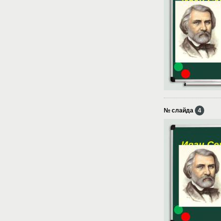
№ слайда
4