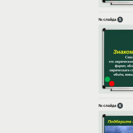
№ слайда
5
№ слайда
6