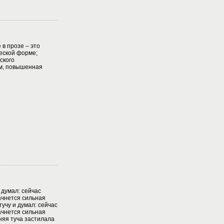
в прозе – это
еской форме;
ского
ём, повышенная
 думал: сейчас
ачнется сильная
учу и думал: сейчас
ачнется сильная
няя туча застилала