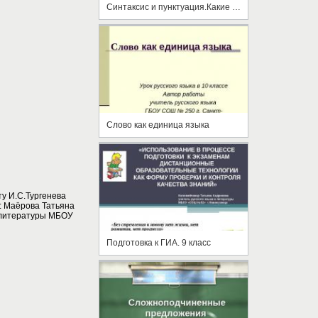
Синтаксис и пунктуация.Какие бывают предложения
Слово как единица языка
ту И.С.Тургенева
: Маёрова Татьяна
и литературы МБОУ
Подготовка к ГИА. 9 класс