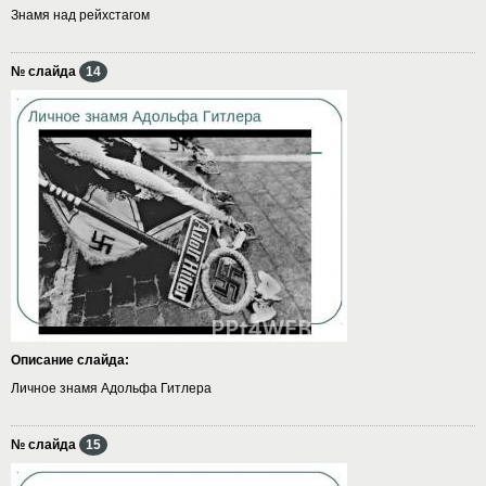
Знамя над рейхстагом
№ слайда
14
Описание слайда:
Личное знамя Адольфа Гитлера
№ слайда
15