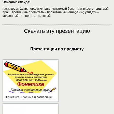
Описание слайда:
наст. время 1спр: - ом,ем; читать - читаемый 2спр: - им; видеть - видимый
прош. время - нн- прочитать – прочитанный -енн-(-ённ-) увидеть –
увиденный - т - понять - понятый
Скачать эту презентацию
Презентации по предмету
Фонетика. Гласные и согласные звуки