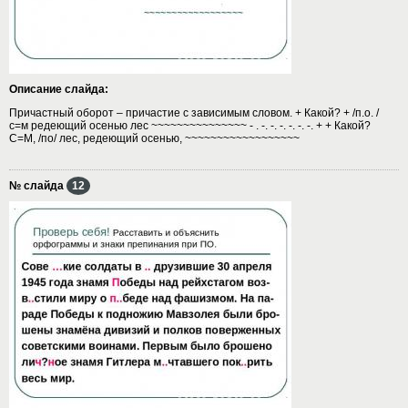
Описание слайда:
Причастный оборот – причастие с зависимым словом. + Какой? + /п.о. /
с=м редеющий осенью лес ~~~~~~~~~~~~~~~ - . -. -. -. -. -. -. + + Какой?
С=М, /по/ лес, редеющий осенью, ~~~~~~~~~~~~~~~~~~
№ слайда
12