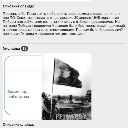
Описание слайда:
Проверь себя! Расставить и объяснить орфограммы и знаки препинания
при ПО. Сове …кие солдаты в .. друзившие 30 апреля 1945 года знамя
Победы над рейхстагом воз- в..стили миру о п..беде над фашизмом. На
па- раде Победы к подножию Мавзолея были бро- шены знамёна дивизий
и полков поверженных советскими воинами. Первым было брошено лич?
ное знамя Гитлера м..чтавшего пок..рить весь мир.
№ слайда
13
Описание слайда: