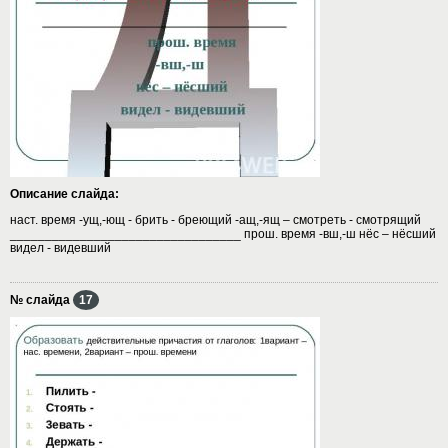
Описание слайда:
наст. время -ущ,-ющ - брить - бреющий -ащ,-ящ – смотреть - смотрящий
_________________________________ прош. время -вш,-ш нёс – нёсший
видел - видевший
№ слайда
17