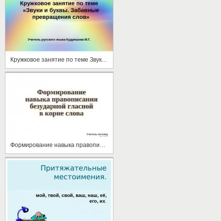
Кружковое занятие по теме Звуки и буквы. Забавные превращения слов
Формирование навыка правописания безударной гласной в корне слова