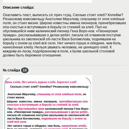
Описание слайда:
Озаглавить текст, выписать с/с прич.+сущ. Сколько стоит хлеб? Копейки?
Рязанскому комсомольцу Анатолию Мерзлову, спасшему от огня хлебные
поля, он стоил жизни. Широко известны имена пионеров, пренебрегавших
опа-сностью и вступивших в борьбу со стихией за хлеб. Пал на
обуглившейся ниве калининский пионер Гена Воро-нов. «Пионерская
правда», рассказывавшая о делах ребят, писала об отважном поступке
школьника из смоленской об-ласти Васи Богомолова, поднявшем на
борьбу с огнем за хлеб всё село. Нет ничего горше и обиднее, чем боль,
нанесённая хлебу. Нельзя уважать человека, не ценящего хлеб. К
каждому ко-лоску, подобранному в поле, к булке школьной столовой
должно быть бережное отношение.
№ слайда
10