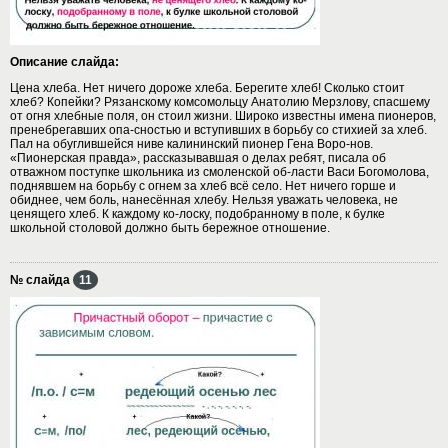
Описание слайда:
Цена хлеба. Нет ничего дороже хлеба. Берегите хлеб! Сколько стоит
хлеб? Копейки? Рязанскому комсомольцу Анатолию Мерзлову, спасшему
от огня хлебные поля, он стоил жизни. Широко известны имена пионеров,
пренебрегавших опа-сностью и вступивших в борьбу со стихией за хлеб.
Пал на обуглившейся ниве калининский пионер Гена Воро-нов.
«Пионерская правда», рассказывавшая о делах ребят, писала об
отважном поступке школьника из смоленской об-ласти Васи Богомолова,
поднявшем на борьбу с огнем за хлеб всё село. Нет ничего горше и
обиднее, чем боль, нанесённая хлебу. Нельзя уважать человека, не
ценящего хлеб. К каждому ко-лоску, подобранному в поле, к булке
школьной столовой должно быть бережное отношение.
№ слайда
11