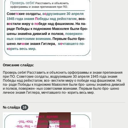
Описание слайда:
Проверь себя! Расставить и объяснить орфограммы и знаки препинания
при ПО. Советские солдаты, водрузившие 30 апреля 1945 года знамя
Победы над рейхстагом, воз- вестили миру о победе над фашизмом. На
па- раде Победы к подножию Мавзолея были бро- шены знамёна дивизий
и полков, повержен- ных советскими воинами. Первым было бро- шено
личное знамя Гитлера, мечтавшего по- корить весь мир.
№ слайда
16