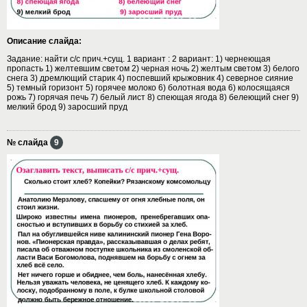
Описание слайда:
Задание: найти с/с прич.+сущ. 1 вариант : 2 вариант: 1) чернеющая
пропасть 1) желтевшим светом 2) черная ночь 2) желтым светом 3) белого
снега 3) дремлющий старик 4) поспевший крыжовник 4) северное сияние
5) темный горизонт 5) горячее молоко 6) болотная вода 6) колосящаяся
рожь 7) горячая печь 7) белый лист 8) спеющая ягода 8) белеющий снег 9)
мелкий брод 9) заросший пруд
№ слайда
9