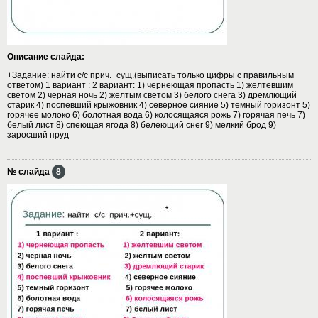
Описание слайда:
+Задание: найти с/с прич.+сущ.(выписать только цифры с правильным
ответом) 1 вариант : 2 вариант: 1) чернеющая пропасть 1) желтевшим
светом 2) черная ночь 2) желтым светом 3) белого снега 3) дремлющий
старик 4) поспевший крыжовник 4) северное сияние 5) темный горизонт 5)
горячее молоко 6) болотная вода 6) колосящаяся рожь 7) горячая печь 7)
белый лист 8) спеющая ягода 8) белеющий снег 9) мелкий брод 9)
заросший пруд
№ слайда
8