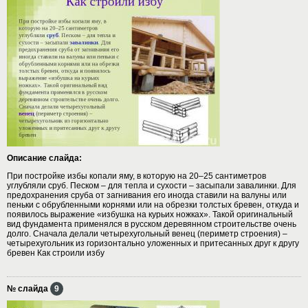
Описание слайда:
При постройке избы копали яму, в которую на 20–25 сантиметров
углубляли сруб. Песком – для тепла и сухости – засыпали завалинки. Для
предохранения сруба от загнивания его иногда ставили на валуны или
пеньки с обрубленными корнями или на обрезки толстых бревен, откуда и
появилось выражение «избушка на курьих ножках». Такой оригинальный
вид фундамента применялся в русском деревянном строительстве очень
долго. Сначала делали четырехугольный венец (периметр строения) –
четырехугольник из горизонтально уложенных и притесанных друг к другу
бревен Как строили избу
№ слайда
9