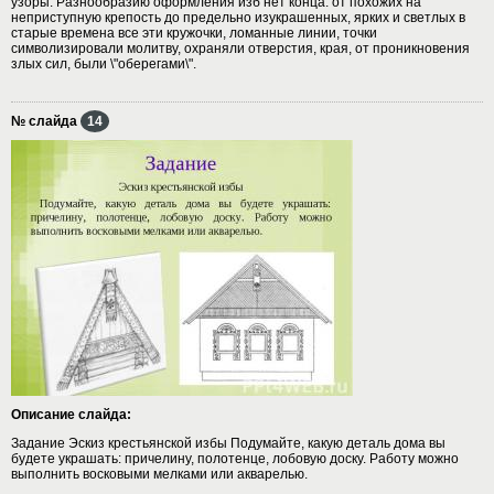
узоры. Разнообразию оформления изб нет конца: от похожих на
неприступную крепость до предельно изукрашенных, ярких и светлых в
старые времена все эти кружочки, ломанные линии, точки
символизировали молитву, охраняли отверстия, края, от проникновения
злых сил, были \"оберегами\".
№ слайда
14
Описание слайда:
Задание Эскиз крестьянской избы Подумайте, какую деталь дома вы
будете украшать: причелину, полотенце, лобовую доску. Работу можно
выполнить восковыми мелками или акварелью.