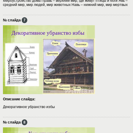
Мироустройство дома Правь – верхний мир, где живут птицы и боги Явь –
средний мир, мир людей, мир животных Навь – нижний мир, мир мертвых
№ слайда
7
Описание слайда:
Декоративное убранство избы
№ слайда
8