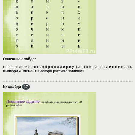
Описание слайда:
к о н ь - н а л и о в п к ч х о р а н л д и р и у о ч н к п с е и з е т л и н н о к и ы ь
Филворд «Элементы декора русского жилища»
№ слайда
17