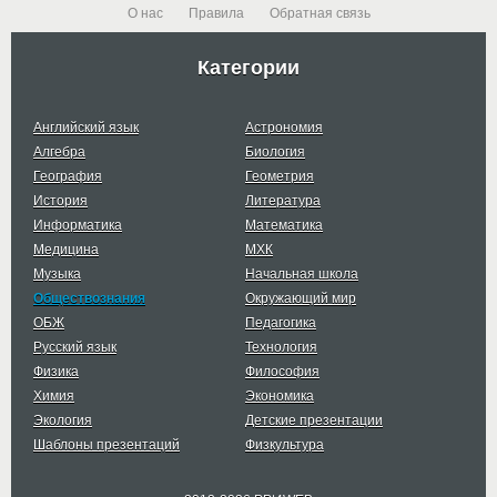
О нас
Правила
Обратная связь
Категории
Английский язык
Астрономия
Алгебра
Биология
География
Геометрия
История
Литература
Информатика
Математика
Медицина
МХК
Музыка
Начальная школа
Обществознания
Окружающий мир
ОБЖ
Педагогика
Русский язык
Технология
Физика
Философия
Химия
Экономика
Экология
Детские презентации
Шаблоны презентаций
Физкультура