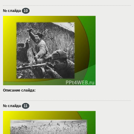
№ слайда
10
Описание слайда:
№ слайда
11