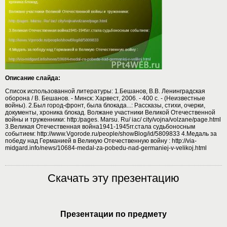
Описание слайда:
Список использованной литературы: 1.Бешанов, В.В. Ленинградская
оборона / В. Бешанов. - Минск: Харвест, 2006. - 400 с. - (Неизвестные
войны). 2.Был город-фронт, была блокада...: Рассказы, стихи, очерки,
документы, хроника блокад. Волжане участники Великой Отечественной
войны и труженники: http:/pages. Marsu. Ru/ iac/ city/vojna/volzane/page.html
3.Великая Отечественная война1941-1945гг.стала судьбоносным
событием: http://www.Vgorode.ru/people/showBlog/id/5809833 4.Медаль за
победу над Германией в Великую Отечественную войну : http://via-
midgard.info/news/10684-medal-za-pobedu-nad-germaniej-v-velikoj.html
Скачать эту презентацию
Презентации по предмету