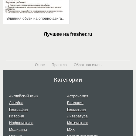
Влияния обуви на опорно-двигательный аппарат учащихся
Лучшее на fresher.ru
О нас
Правила
Обратная связь
Категории
Английский язык
Астрономия
Алгебра
Биология
География
Геометрия
История
Литература
Информатика
Математика
Медицина
МХК