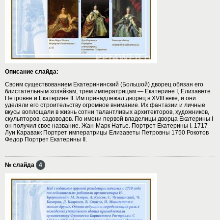
Описание слайда:
Своим существованием Екатерининский (Большой) дворец обязан его
блистательным хозяйкам, трем императрицам — Екатерине I, Елизавете
Петровне и Екатерине II. Им принадлежал дворец в XVIII веке, и они
уделяли его строительству огромное внимание. Их фантазии и личные
вкусы воплощали в жизнь сотни талантливых архитекторов, художников,
скульпторов, садоводов. По имени первой владелицы дворца Екатерины I
он получил свое название. Жан-Марк Натье. Портрет Екатерины I. 1717
Луи Каравакк Портрет императрицы Елизаветы Петровны 1750 Рокотов
Федор Портрет Екатерины II.
№ слайда
4