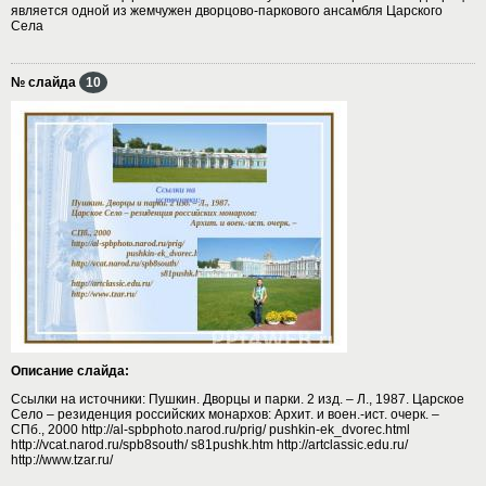
является одной из жемчужен дворцово-паркового ансамбля Царского
Села
№ слайда
10
Описание слайда:
Ссылки на источники: Пушкин. Дворцы и парки. 2 изд. – Л., 1987. Царское
Село – резиденция российских монархов: Архит. и воен.-ист. очерк. –
СПб., 2000 http://al-spbphoto.narod.ru/prig/ pushkin-ek_dvorec.html
http://vcat.narod.ru/spb8south/ s81pushk.htm http://artclassic.edu.ru/
http://www.tzar.ru/