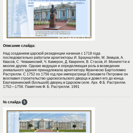
Описание слайда:
Над созданием царской резиденции начиная с 1718 года
последовательно работали архитекторы И. Браунштейн, М. Земцов, А.
Квасов, С. Чевакинский, Ч. Камерон, Д. Кваренги, В. Стасов, И. Монигетти и
многие другие. Однако ведущая и определяющая роль в возведении
уникального здания принадлежала архитектору Франческо Бартоломео
Растрелли. С 1752 по 1756 год при императрице Елизавете Петровне он
возглавил строительство царскосельского дворца и довел его до конца.
Екатерининский (Большой) дворец в Царском селе. Арх. Ф.Б. Растрелли.
1752—1756. Памятник Ф. Б. Растрелли. 1991
№ слайда
5