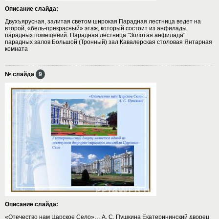
Описание слайда:
Двухъярусная, залитая светом широкая Парадная лестница ведет на
второй, «бель-прекрасный» этаж, который состоит из анфилады
парадных помещений. Парадная лестница "Золотая анфилада"
парадных залов Большой (Тронный) зал Кавалерская столовая Янтарная
комната
№ слайда
9
Описание слайда:
«Отечество нам Царское Село»… А. С. Пушкина Екатерининский дворец