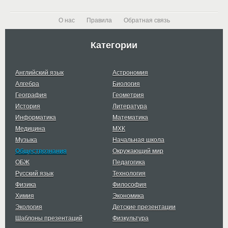
О нас
Правила
Обратная связь
Категории
Английский язык
Астрономия
Алгебра
Биология
География
Геометрия
История
Литература
Информатика
Математика
Медицина
МХК
Музыка
Начальная школа
Обществознания
Окружающий мир
ОБЖ
Педагогика
Русский язык
Технология
Физика
Философия
Химия
Экономика
Экология
Детские презентации
Шаблоны презентаций
Физкультура