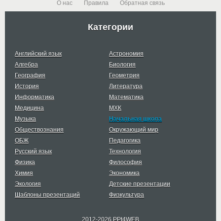
О нас
Правила
Обратная связь
Категории
Английский язык
Астрономия
Алгебра
Биология
География
Геометрия
История
Литература
Информатика
Математика
Медицина
МХК
Музыка
Начальная школа
Обществознания
Окружающий мир
ОБЖ
Педагогика
Русский язык
Технология
Физика
Философия
Химия
Экономика
Экология
Детские презентации
Шаблоны презентаций
Физкультура
2012-2026 PPt4WEB