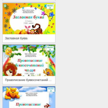
Заглавная буква
Правописание буквосочетаний ЧА-ЩА