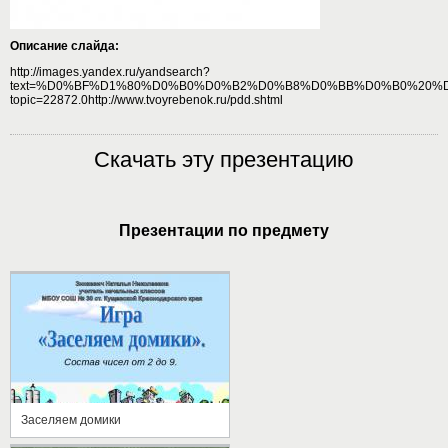
Описание слайда:
http://images.yandex.ru/yandsearch?
text=%D0%BF%D1%80%D0%B0%D0%B2%D0%B8%D0%BB%D0%B0%20%D0%
topic=22872.0http://www.tvoyrebenok.ru/pdd.shtml
Скачать эту презентацию
Презентации по предмету
Заселяем домики