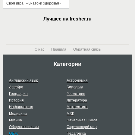
Своя игра : «Знатоки здоровья»
Лучшее на fresher.ru
О нас
Правила
Обратная связь
Категории
Английский язык
Астрономия
Алгебра
Биология
География
Геометрия
История
Литература
Информатика
Математика
Медицина
МХК
Музыка
Начальная школа
Обществознания
Окружающий мир
ОБЖ
Педагогика