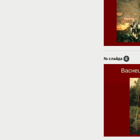
№ слайда
6