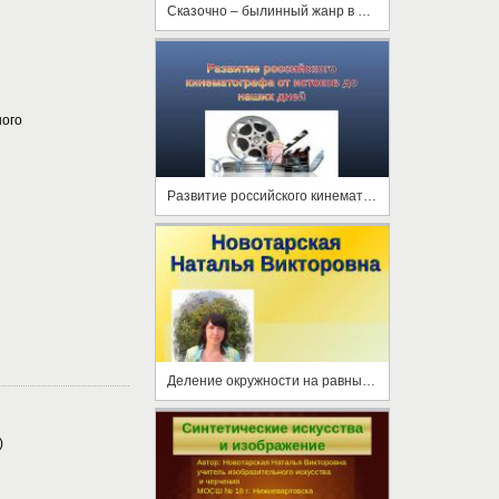
Сказочно – былинный жанр в живописи
ного
Развитие российского кинематографа от истоков до наших дней
Деление окружности на равные части
)