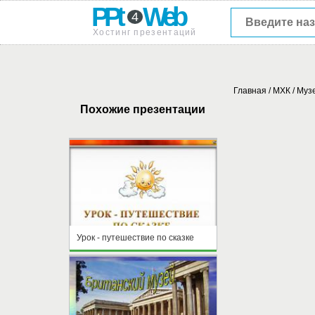
PPt
Web
4
Хостинг презентаций
Главная
/
МХК
/
Музе
Похожие презентации
Урок - путешествие по сказке