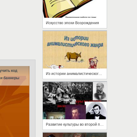
Искусство эпохи Возрождения
учить код
Из истории анималистического жанра
и баннеры
Развитие культуры во второй половине XIX века