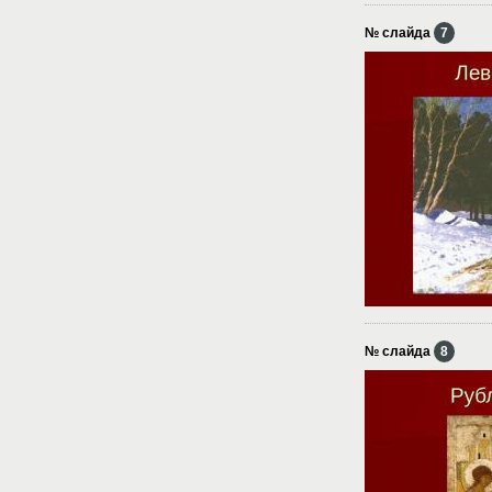
№ слайда
7
№ слайда
8