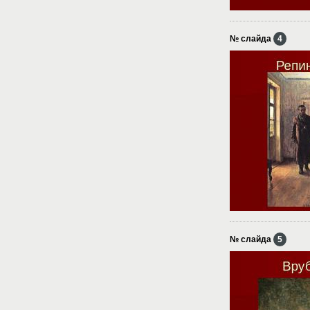
№ слайда
4
№ слайда
5