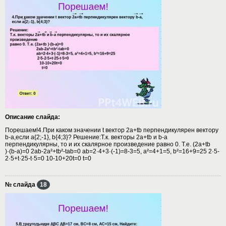
Описание слайда:
Порешаем!4.При каком значении t вектор 2a+tb перпендикулярен вектору
b-a,если a{2;-1}, b{4;3}? Решение:Т.к. векторы 2а+tb и b-a
перпендикулярны, то и их скалярное произведение равно 0. Т.е. (2а+tb
)·(b-a)=0 2ab-2a²+tb²-tab=0 ab=2·4+3·(-1)=8-3=5, a²=4+1=5, b²=16+9=25 2·5-
2·5+t·25-t·5=0 10-10+20t=0 t=0
№ слайда
18