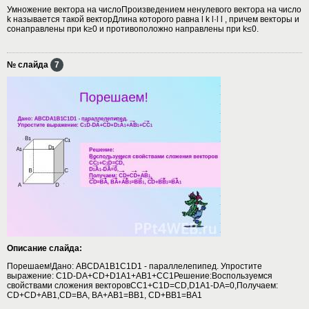
Умножение вектора на числоПроизведением ненулевого вектора на число
k называется такой векторДлина которого равна l k l·l l , причем векторы и
cонаправлены при k≥0 и противоположно направлены при k≤0.
№ слайда
7
Описание слайда:
Порешаем!Дано: ABCDA1B1C1D1 - параллелепипед. Упростите
выражение: C1D-DA+CD+D1A1+AB1+CC1Решение:Воспользуемся
свойствами сложения векторовСС1+С1D=CD,D1A1-DA=0,Получаем:
CD+CD+AB1,CD=BA, BA+AB1=BB1, CD+BB1=BA1