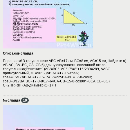
Описание слайда:
Порешаем!.В треугольнике АВС АВ=17 см, ВС=8 см, АС=15 см, Найдите:а)
АВ·АС, ВА ·ВС, СА ·СВ;б) длину окружности, описанной около
треугольника;Решение:1)АВ²=ВС²+АС²17²=8²+15²289=289, ΔАВС-
прямоугольный, <С=90°.2)АВ·АС=17·15·cosA;
cosA=15/17АВ·АС=17·15·15/17=225BA·BC=17·8·cosB;
cosB=8/17BA·BC=17·8·8/17=64CA·CB=15·8·cos90°=0CA·CB=0;3)
C=2ПR=dП (АВ-диаметр)С=17П
№ слайда
19