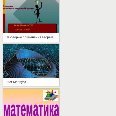
Некоторые применения теоремы Пифагора
Лист Мёбиуса