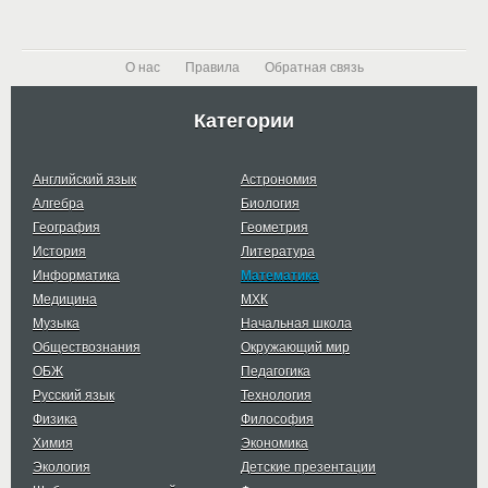
О нас
Правила
Обратная связь
Категории
Английский язык
Астрономия
Алгебра
Биология
География
Геометрия
История
Литература
Информатика
Математика
Медицина
МХК
Музыка
Начальная школа
Обществознания
Окружающий мир
ОБЖ
Педагогика
Русский язык
Технология
Физика
Философия
Химия
Экономика
Экология
Детские презентации