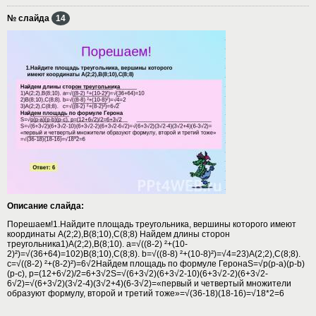
№ слайда
14
Описание слайда:
Порешаем!1.Найдите площадь треугольника, вершины которого имеют
координаты А(2;2),В(8;10),С(8;8) Найдем длины сторон
треугольника1)А(2;2),В(8;10). а=√((8-2) ²+(10-
2)²)=√(36+64)=102)В(8;10),С(8;8). b=√((8-8) ²+(10-8)²)=√4=23)А(2;2),С(8;8).
c=√((8-2) ²+(8-2)²)=6√2Найдем площадь по формуле ГеронаS=√p(p-a)(p-b)
(p-c), p=(12+6√2)/2=6+3√2S=√(6+3√2)(6+3√2-10)(6+3√2-2)(6+3√2-
6√2)=√(6+3√2)(3√2-4)(3√2+4)(6-3√2)=«первый и четвертый множители
образуют формулу, второй и третий тоже»=√(36-18)(18-16)=√18*2=6