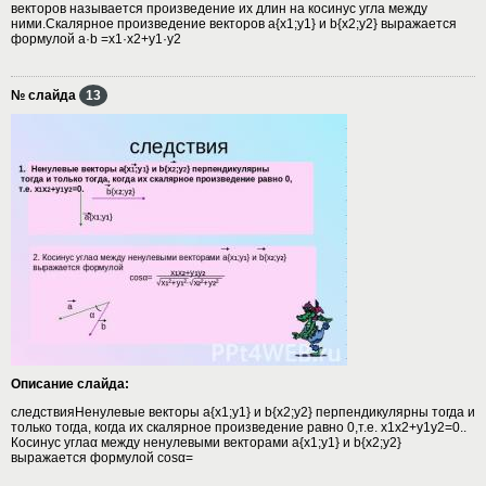
векторов называется произведение их длин на косинус угла между
ними.Cкалярное произведение векторов a{x1;y1} и b{x2;y2} выражается
формулой а·b =x1·x2+y1·y2
№ слайда
13
Описание слайда:
следствияНенулевые векторы а{x1;y1} и b{x2;y2} перпендикулярны тогда и
только тогда, когда их скалярное произведение равно 0,т.е. х1х2+у1у2=0..
Косинус углаα между ненулевыми векторами а{x1;y1} и b{x2;y2}
выражается формулой cosα=