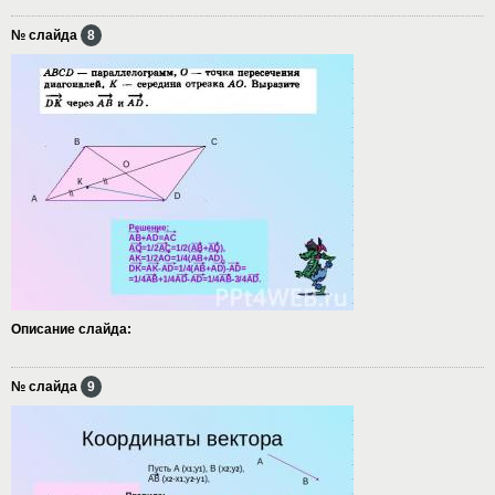
№ слайда
8
Описание слайда:
№ слайда
9