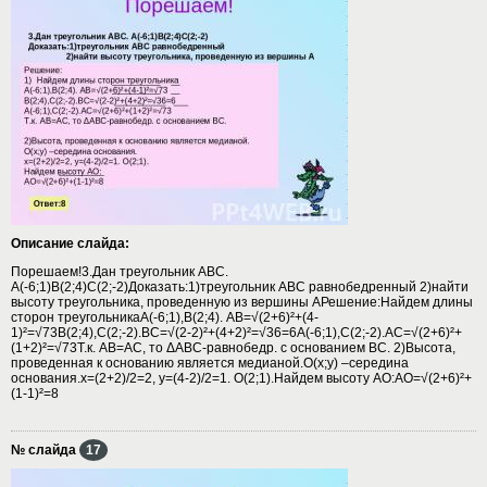
Описание слайда:
Порешаем!3.Дан треугольник АВС.
А(-6;1)В(2;4)С(2;-2)Доказать:1)треугольник АВС равнобедренный 2)найти
высоту треугольника, проведенную из вершины АРешение:Найдем длины
сторон треугольникаА(-6;1),В(2;4). АВ=√(2+6)²+(4-
1)²=√73В(2;4),С(2;-2).ВС=√(2-2)²+(4+2)²=√36=6А(-6;1),С(2;-2).АС=√(2+6)²+
(1+2)²=√73Т.к. АВ=АС, то ΔАВС-равнобедр. с основанием ВС. 2)Высота,
проведенная к основанию является медианой.О(х;у) –середина
основания.х=(2+2)/2=2, у=(4-2)/2=1. О(2;1).Найдем высоту АО:АО=√(2+6)²+
(1-1)²=8
№ слайда
17