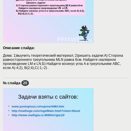
Описание слайда:
Дома: 1)выучить теоретический материал; 2)решить задачи:А) Сторона
равностороннего треугольника MLN равна 6см. Найдите скалярное
произведение LM и LN.Б) Найдите косинус угла А в треугольнике АВС,
если А(-4;2), В(2;4),С(-1;-2) .
№ слайда
20