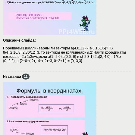
Описание слайда:
Порешаем!1)Коллинеарны ли векторы а{4,8,12} и в{8,16,36}? Т.к.
8/4=2,16/8=2,36/12=3, то векторы не коллинеарны.2)Найти координаты
вектора р=2а-1/3в+с,если а{1,-2,0},в{0,6,-6} и с{-2,3,1}.2a{2;-4;0}, -1/3b
{0;-2;2}, p {2+0+(-2); -4+(-2)+3; 0+2+1 } = {0;-3;3}
№ слайда
11