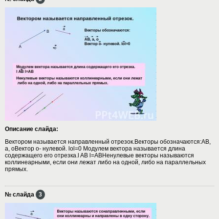
Описание слайда:
Вектором называется направленный отрезок.Векторы обозначаются:АВ,
а, оВектор о- нулевой. lol=0 Модулем вектора называется длина
содержащего его отрезка.l AB l=ABНенулевые векторы называются
коллинеарными, если они лежат либо на одной, либо на параллельных
прямых.
№ слайда
3