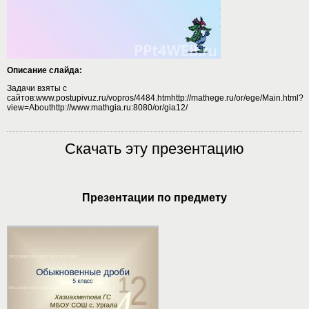
Описание слайда:
Задачи взяты с
сайтов:www.postupivuz.ru/vopros/4484.htmhttp://mathege.ru/or/ege/Main.html?
view=Abouthttp://www.mathgia.ru:8080/or/gia12/
Скачать эту презентацию
Презентации по предмету