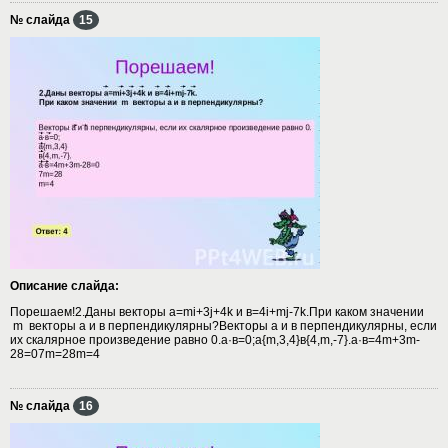
№ слайда
15
Описание слайда:
Порешаем!2.Даны векторы а=mi+3j+4k и в=4i+mj-7k.При каком значении
m векторы а и в перпендикулярны?Векторы а и в перпендикулярны, если
их скалярное произведение равно 0.а·в=0;a{m,3,4}в{4,m,-7}.a·в=4m+3m-
28=07m=28m=4
№ слайда
16