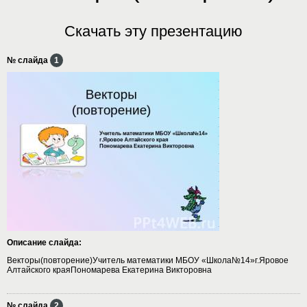
Скачать эту презентацию
№ слайда
1
Описание слайда:
Векторы(повторение)Учитель математики МБОУ «Школа№14»г.Яровое
Алтайского краяПономарева Екатерина Викторовна
№ слайда
2