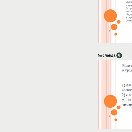
№ слайда
6