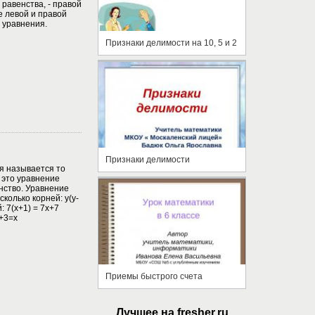
равенства, - правой
е левой и правой
 уравнения.
Признаки делимости на 10, 5 и 2
Признаки делимости
я называется то
 это уравнение
нство. Уравнение
колько корней: y(y-
: 7(x+1) = 7x+7
+3=x
Приемы быстрого счета
Лучшее на fresher.ru