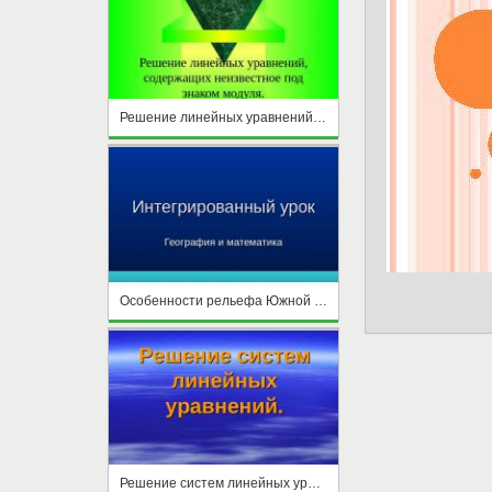
Решение линейных уравнений, содержащих неизвестное под знаком модуля
Особенности рельефа Южной Америки. Нахождение координат через решение линейных уравнений
Решение систем линейных уравнений