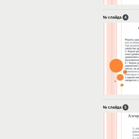
№ слайда
4
№ слайда
5