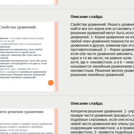
Описание слайда:
Свойства уравнений. Решить уравнен
найти все его корни или установить ч
решении уравнений могут быть испо
уравнения: 1- Корни уравнения не и
любой член уравнения перенести из
уравнения в другую, изменив при это
противоположный. 2 – Корни уравне
если обе части уравнения умножить 
одно и то же число, не равное нулю.
ax=b, где x- неизвестное, a и b – нек
называются линейным уравнением с
неизвестным. Решение многих уравн
решению линейных уравнений .
Описание слайда:
Алгоритм решения уравнения: 1- упр
правую части уравнения (раскрыть с
подобные слагаемые, если они есть);
левой части уравнения все члены ур
содержащие неизвестное, а в право
неизвестное; 3- привести подобные 