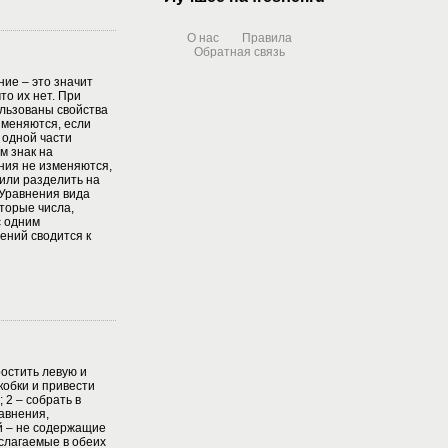
О нас
Правила
Обратная связь
ие – это значит
то их нет. При
льзованы свойства
зменяются, если
 одной части
м знак на
ния не изменяются,
или разделить на
 Уравнения вида
оторые числа,
 одним
ений сводится к
остить левую и
кобки и привести
 2 – собрать в
авнения,
й – не содержащие
слагаемые в обеих