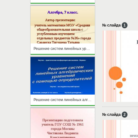
№ слайда
1
Решение систем линейных уравнений
Решение систем линейных алгебраических уравнений с помощью определителей
№ слайда
2