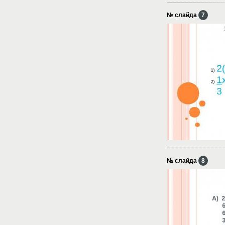
№ слайда
7
№ слайда
8