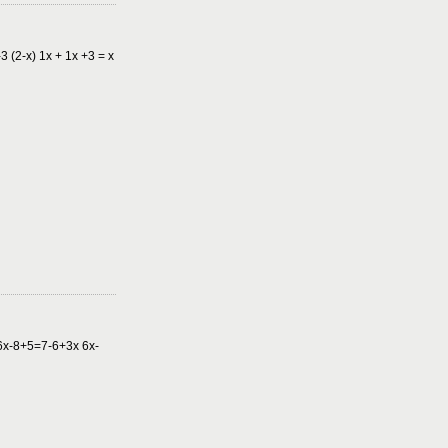
 (2-x) 1x + 1x +3 = x
6x-8+5=7-6+3x 6x-