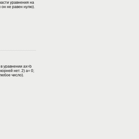
 части уравнения на
он не равен нулю).
в уравнении ax=b
 корней нет. 2) a= 0;
 любое число).