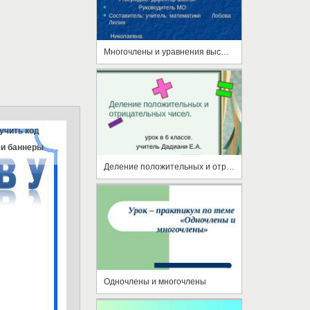
Многочлены и уравнения высших степеней
учить код
и баннеры
Деление положительных и отрицательных чисел
Одночлены и многочлены