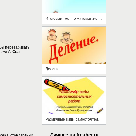
Итоговый тест по математике за курс 5 класса
бы переваривать
том» А. Франс
Деление
Различные виды самостоятельных работ
Лучшее на fresher.ru
члена, стандартный