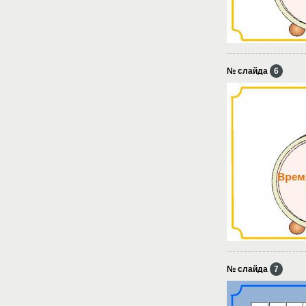
№ слайда
6
№ слайда
7