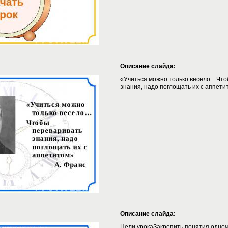
Описание слайда:
«Учиться можно только весело…Что
знания, надо поглощать их с аппети
Описание слайда:
Цели урокаЗакрепить понятия одно