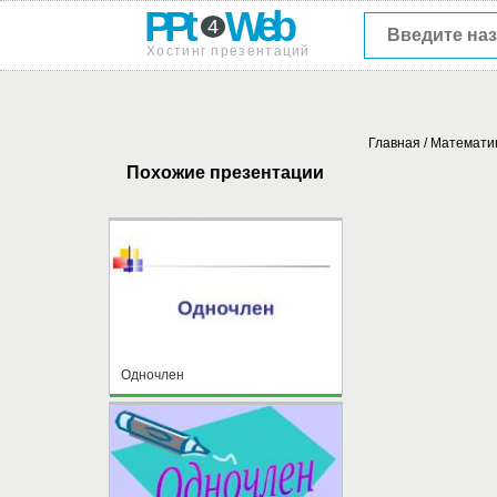
PPt
Web
4
Хостинг презентаций
Главная
/
Математи
Похожие презентации
Одночлен