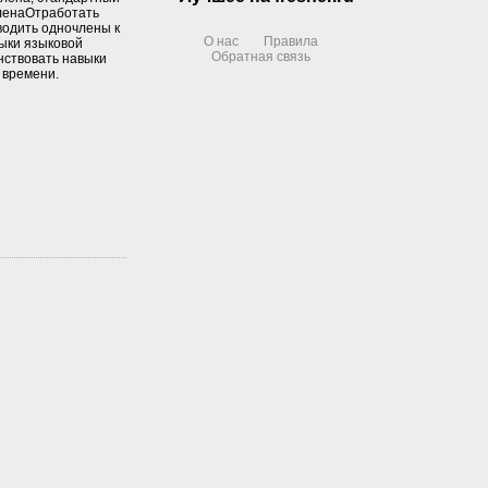
ленаОтработать
водить одночлены к
О нас
Правила
ыки языковой
Обратная связь
нствовать навыки
 времени.