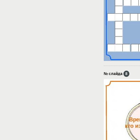
№ слайда
8