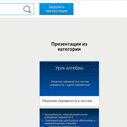
Загрузить
презентацию
Презентации из
категории
Решение неравенств и систем неравенств с одной переменной