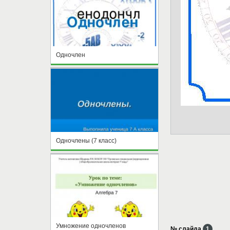
Одночлен
Одночлены (7 класс)
Умножение одночленов
№ слайда
1