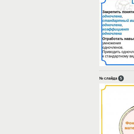
№ слайда
5