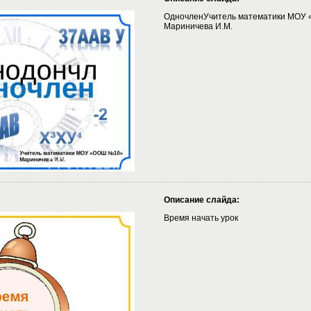
ОдночленУчитель математики МОУ
Мариничева И.М.
Описание слайда:
Время начать урок