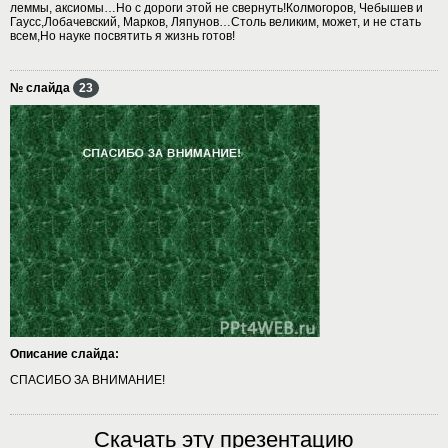
леммы, аксиомы…Но с дороги этой не свернуть!Колмогоров, Чебышев и
Гаусс,Лобачевский, Марков, Ляпунов…Столь великим, может, и не стать
всем,Но науке посвятить я жизнь готов!
№ слайда
23
Описание слайда:
СПАСИБО ЗА ВНИМАНИЕ!
Скачать эту презентацию