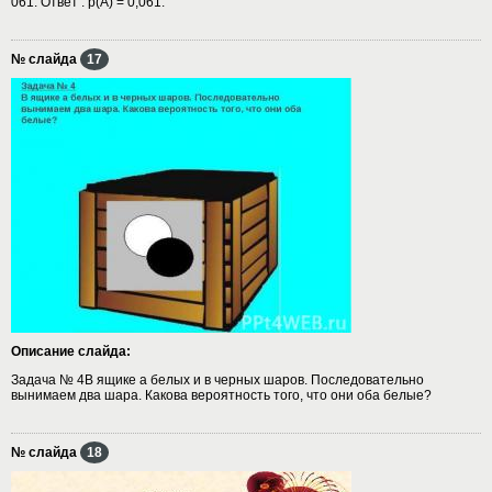
061. Ответ : р(А) = 0,061.
№ слайда
17
Описание слайда:
Задача № 4В ящике а белых и в черных шаров. Последовательно
вынимаем два шара. Какова вероятность того, что они оба белые?
№ слайда
18