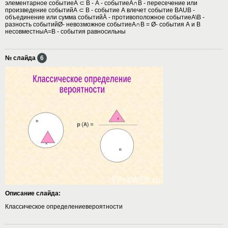
элементарное событиеА ⊂ В - А - событиеA∩В - пересечение или
произведение событийА ⊂ В - событие А влечет событие ВАUВ -
объединение или сумма событийĀ - противоположное событиеА\В -
разность событийØ- невозможное событиеА∩В = Ø- события А и В
несовместныА=В - события равносильны
№ слайда
6
Описание слайда:
Классическое определениевероятности