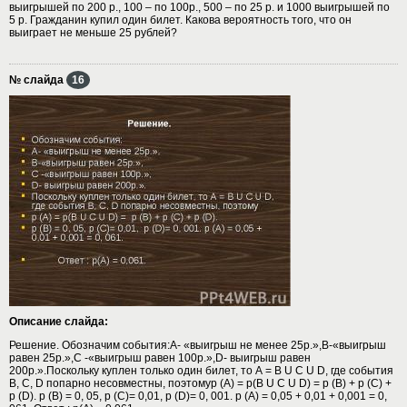
выигрышей по 200 р., 100 – по 100р., 500 – по 25 р. и 1000 выигрышей по
5 р. Гражданин купил один билет. Какова вероятность того, что он
выиграет не меньше 25 рублей?
№ слайда
16
Описание слайда:
Решение. Обозначим события:А- «выигрыш не менее 25р.»,В-«выигрыш
равен 25р.»,С -«выигрыш равен 100р.»,D- выигрыш равен
200р.».Поскольку куплен только один билет, то А = В U С U D, где события
B, C, D попарно несовместны, поэтомур (А) = р(В U С U D) = р (B) + р (C) +
р (D). р (B) = 0, 05, р (C)= 0,01, р (D)= 0, 001. р (А) = 0,05 + 0,01 + 0,001 = 0,