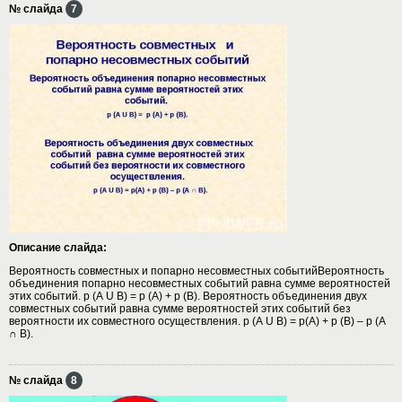
№ слайда
7
Описание слайда:
Вероятность совместных и попарно несовместных событийВероятность
объединения попарно несовместных событий равна сумме вероятностей
этих событий. р (А U В) = р (А) + р (В). Вероятность объединения двух
совместных событий равна сумме вероятностей этих событий без
вероятности их совместного осуществления. р (А U В) = р(А) + р (В) – р (А
∩ В).
№ слайда
8