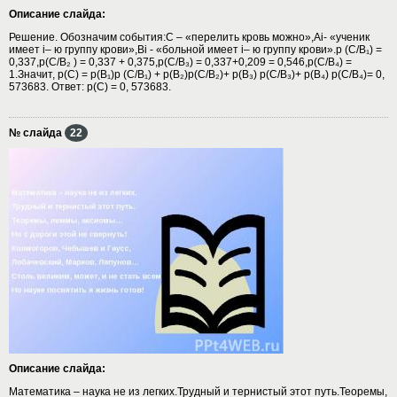
Описание слайда:
Решение. Обозначим события:С – «перелить кровь можно»,Аi- «ученик
имеет i– ю группу крови»,Вi - «больной имеет i– ю группу крови».р (С/В₁) =
0,337,р(С/В₂ ) = 0,337 + 0,375,р(C/В₃) = 0,337+0,209 = 0,546,р(С/В₄) =
1.Значит, р(С) = р(В₁)р (С/В₁) + р(В₂)р(С/В₂)+ р(В₃) р(C/В₃)+ р(В₄) р(С/В₄)= 0,
573683. Ответ: р(С) = 0, 573683.
№ слайда
22
Описание слайда:
Математика – наука не из легких.Трудный и тернистый этот путь.Теоремы,