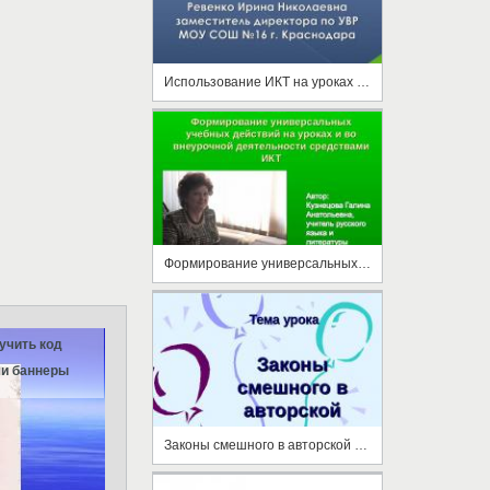
Использование ИКТ на уроках русского языка и литературы
Формирование универсальных учебных действий на уроках и во внеурочной деятельности средствами ИКТ
учить код
и баннеры
Законы смешного в авторской литературе