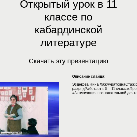
Открытый урок в 11
классе по
кабардинской
литературе
Скачать эту презентацию
Описание слайда:
Эздекова Нина ХажмуратовнаСтаж р
разрядРаботает в 5 – 11 классахПро
«Активизация познавательной деяте