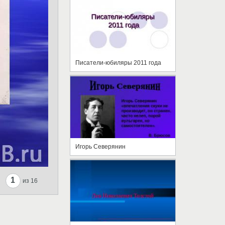
Писатели-юбиляры 2011 года
Игорь Северянин
1
из 16