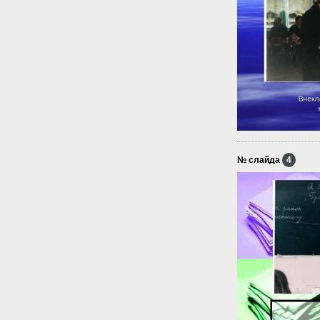
№ слайда
4