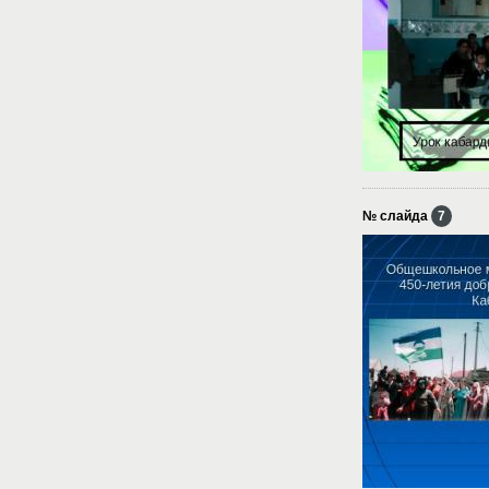
№ слайда
7