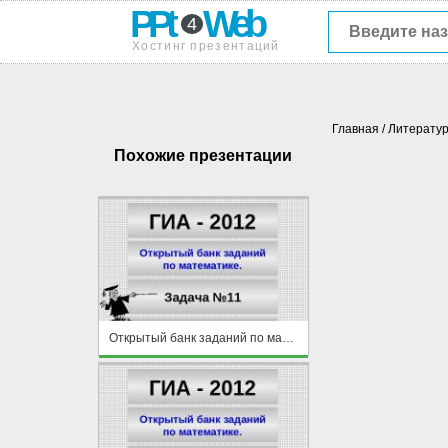
PPt
Web
4
Хостинг презентаций
Главная
/
Литерату
Похожие презентации
Открытый банк заданий по математике Задача №11