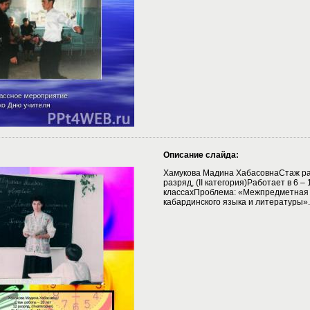
Описание слайда:
Хамукова Мадина ХабасовнаСтаж ра
разряд, (II категория)Работает в 6 – 
классахПроблема: «Межпредметная с
кабардинского языка и литературы».