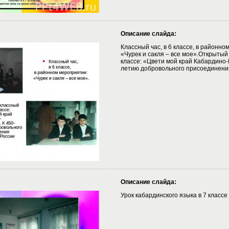
Описание слайда:
Классный час, в 6 классе, в районно
«Чурек и сакля – все мое».Открытый 
классе: «Цвети мой край Кабардино-
летию добровольного присоединени
Описание слайда:
Урок кабардинского языка в 7 классе