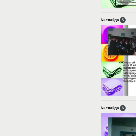
№ слайда
5
№ слайда
6