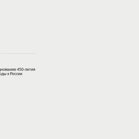
днованию 450-летия
рды к России