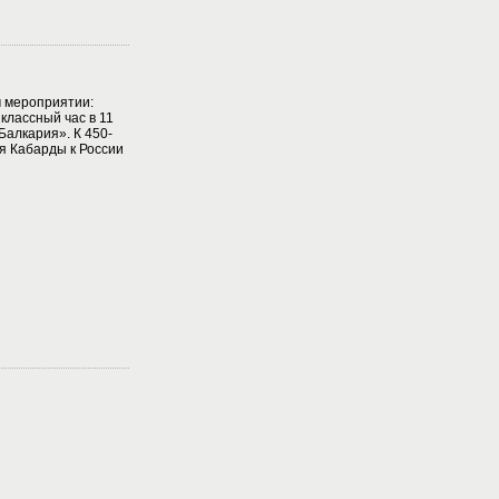
м мероприятии:
классный час в 11
Балкария». К 450-
я Кабарды к России