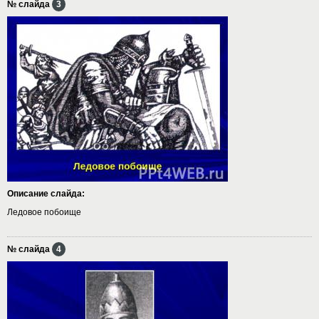
№ слайда
3
Описание слайда:
Ледовое побоище
№ слайда
4