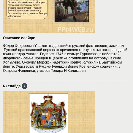
Описание слайда:
Фёдор Фёдорович Ушаков- выдающийся русский флотоводец, адмирал
.Русской православной церковью причислен к лику святых как праведный
воин Феодор Ушаков. Родился 1745 в сельце Бурнаково, в небогатой
дворянской семье, крещён в церкви «Богоявления на острову» в селе
Хопылево. Окончил Морской кадетский корпус, служил на Балтийском
флоте. Участвовал в Русско-Турецкой Войне,Креченском сражении, у
Острова Фидониси, у мысов Тендра И Каликария
№ слайда
7