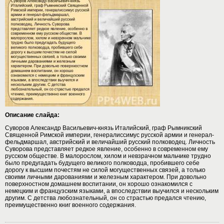
Описание слайда:
Суворов Александр Васильевич-князь Италийский, граф Рымникский
Священной Римской империи, генералиссимус русской армии и генерал-
фельдмаршал, австрийский и величайший русский полководец. Личность
Суворова представляет редкое явление, особенно в современном ему
русском обществе. В малорослом, хилом и невзрачном мальчике трудно
было предугадать будущего великого полководца, пробившего себе
дорогу к высшим почестям не силой могущественных связей, а только
своими личными дарованиями и железным характером. При довольно
поверхностном домашнем воспитании, он хорошо ознакомился с
немецким и французским языками, а впоследствии выучился и нескольким
другим. С детства любознательный, он со страстью предался чтению,
преимущественно книг военного содержания.