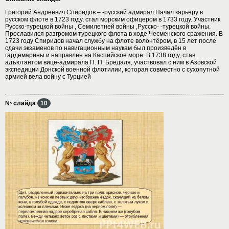
Григорий Андреевич Спиридов – -русский адмирал.Начал карьеру в
русском флоте в 1723 году, стал морским офицером в 1733 году. Участник
Русско-турецкой войны , Семилетней войны ,Русско- -турецкой войны.
Прославился разгромом турецкого флота в ходе Чесменского сражения. В
1723 году Спиридов начал службу на флоте волонтёром, в 15 лет после
сдачи экзаменов по навигационным наукам был произведён в
гардемарины и направлен на Каспийское море. В 1738 году, став
адъютантом вице-адмирала П. П. Бредаля, участвовал с ним в Азовской
экспедиции Донской военной флотилии, которая совместно с сухопутной
армией вела войну с Турцией
№ слайда
10