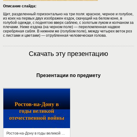
Описание слайда:
Щит, разделенный горизонтально на три поля: красное, черное и голубое,
из коих на первых двух изображен ездок, скачущий на белом коне, в
голубой одежде, с поднятою вверх саблею, с золотым луком и колчаном за
плечами. Ниже ездока (на черном поле) — переломленная надвое
серебряная сабля. В нижнем же (голубом поле), между четырех веток роз
с листами и цветами) — отрубленная человеческая голова.
Скачать эту презентацию
Презентации по предмету
Ростов-на-Дону в годы великой отечественной войны