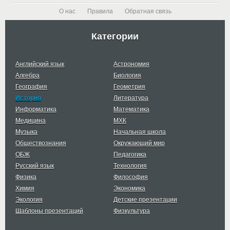
О нас
Правила
Обратная связь
Категории
Английский язык
Астрономия
Алгебра
Биология
География
Геометрия
История
Литература
Информатика
Математика
Медицина
МХК
Музыка
Начальная школа
Обществознания
Окружающий мир
ОБЖ
Педагогика
Русский язык
Технология
Физика
Философия
Химия
Экономика
Экология
Детские презентации
Шаблоны презентаций
Физкультура