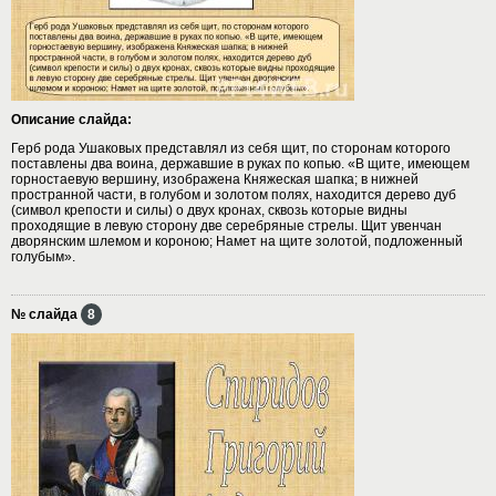
Описание слайда:
Герб рода Ушаковых представлял из себя щит, по сторонам которого
поставлены два воина, державшие в руках по копью. «В щите, имеющем
горностаевую вершину, изображена Княжеская шапка; в нижней
пространной части, в голубом и золотом полях, находится дерево дуб
(символ крепости и силы) о двух кронах, сквозь которые видны
проходящие в левую сторону две серебряные стрелы. Щит увенчан
дворянским шлемом и короною; Намет на щите золотой, подложенный
голубым».
№ слайда
8